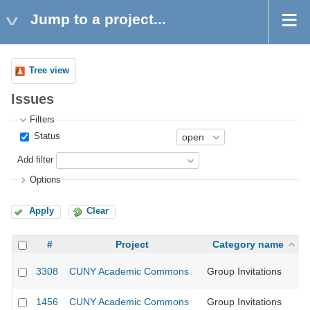
Jump to a project...
Tree view
Issues
Filters
Status
Add filter
Options
Apply
Clear
#
Project
Category name
3308
CUNY Academic Commons
Group Invitations
CU
1456
CUNY Academic Commons
Group Invitations
CU