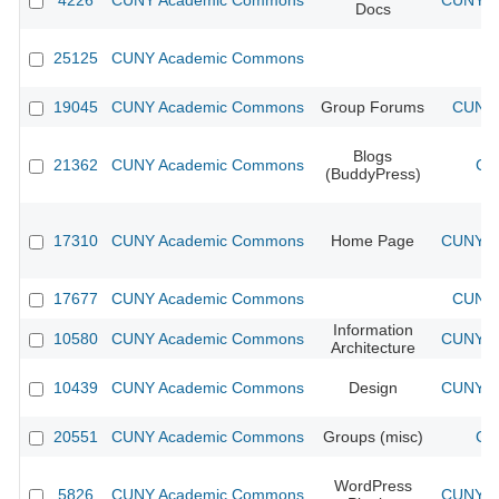
4226
CUNY Academic Commons
CUNY Ac
Docs
25125
CUNY Academic Commons
19045
CUNY Academic Commons
Group Forums
CUNY 
Blogs
21362
CUNY Academic Commons
CU
(BuddyPress)
17310
CUNY Academic Commons
Home Page
CUNY Ac
17677
CUNY Academic Commons
CUNY 
Information
10580
CUNY Academic Commons
CUNY Ac
Architecture
10439
CUNY Academic Commons
Design
CUNY Ac
20551
CUNY Academic Commons
Groups (misc)
CU
WordPress
5826
CUNY Academic Commons
CUNY Ac