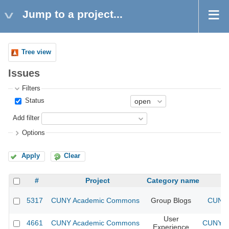
Jump to a project...
Tree view
Issues
Filters
Status
Add filter
Options
Apply
Clear
#
Project
Category name
5317
CUNY Academic Commons
Group Blogs
CUNY 
User
4661
CUNY Academic Commons
CUNY Ac
Experience