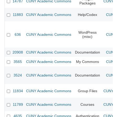
14787
CUNY Academic Commons
CUNY Ac
Packages
11883
CUNY Academic Commons
Help/Codex
CUNY 
WordPress
636
CUNY Academic Commons
CUNY 
(misc)
20908
CUNY Academic Commons
Documentation
CUNY 
3565
CUNY Academic Commons
My Commons
CUNY 
3524
CUNY Academic Commons
Documentation
CUNY 
11834
CUNY Academic Commons
Group Files
CUNY Ac
11789
CUNY Academic Commons
Courses
CUNY Ac
4635
CUNY Academic Commons
Authentication
CUNY Ac