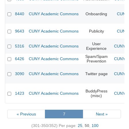
8440
CUNY Academic Commons
Onboarding
CUNY 
9643
CUNY Academic Commons
Publicity
CUNY 
User
5316
CUNY Academic Commons
CUNY Ac
Experience
Spam/Spam
6426
CUNY Academic Commons
CUNY Ac
Prevention
3090
CUNY Academic Commons
Twitter page
CUNY Ac
BuddyPress
1423
CUNY Academic Commons
CUNY Ac
(misc)
« Previous
7
Next »
(301-350/352)
Per page:
25
,
50
,
100