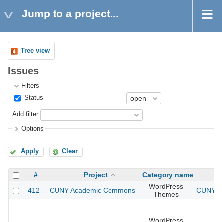
Jump to a project...
Tree view
Issues
Filters
Status
Add filter
Options
Apply
Clear
#
Project
Category name
WordPress
412
CUNY Academic Commons
CUNY Ac
Themes
WordPress