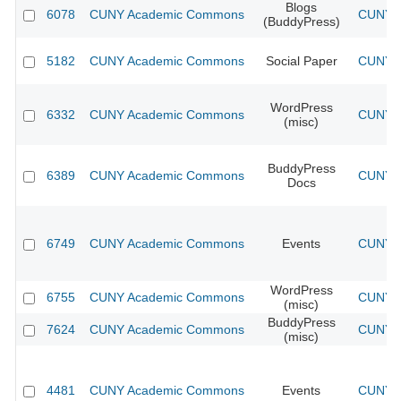
Blogs
6078
CUNY Academic Commons
CUNY A
(BuddyPress)
5182
CUNY Academic Commons
Social Paper
CUNY A
WordPress
6332
CUNY Academic Commons
CUNY A
(misc)
BuddyPress
6389
CUNY Academic Commons
CUNY A
Docs
6749
CUNY Academic Commons
Events
CUNY A
WordPress
6755
CUNY Academic Commons
CUNY A
(misc)
BuddyPress
7624
CUNY Academic Commons
CUNY A
(misc)
4481
CUNY Academic Commons
Events
CUNY A