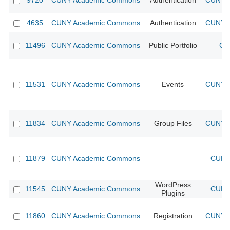
9720
CUNY Academic Commons
Authentication
CUNY A
4635
CUNY Academic Commons
Authentication
CUNY A
11496
CUNY Academic Commons
Public Portfolio
CU
11531
CUNY Academic Commons
Events
CUNY A
11834
CUNY Academic Commons
Group Files
CUNY A
11879
CUNY Academic Commons
CUNY 
WordPress
11545
CUNY Academic Commons
CUNY 
Plugins
11860
CUNY Academic Commons
Registration
CUNY A