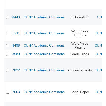
8440
CUNY Academic Commons
Onboarding
CUNY 
WordPress
8211
CUNY Academic Commons
CUNY A
Themes
WordPress
8498
CUNY Academic Commons
CUNY A
Plugins
3580
CUNY Academic Commons
Group Blogs
CUNY A
7022
CUNY Academic Commons
Announcements
CUNY A
7663
CUNY Academic Commons
Social Paper
CUNY A