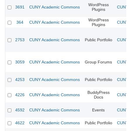
WordPress
3691
CUNY Academic Commons
CUNY A
Plugins
WordPress
364
CUNY Academic Commons
CUNY A
Plugins
2753
CUNY Academic Commons
Public Portfolio
CUNY A
3059
CUNY Academic Commons
Group Forums
CUNY A
4253
CUNY Academic Commons
Public Portfolio
CUNY A
BuddyPress
4226
CUNY Academic Commons
CUNY A
Docs
4592
CUNY Academic Commons
Events
CUNY A
4622
CUNY Academic Commons
Public Portfolio
CUNY A