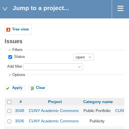
Jump to a project...
Tree view
Issues
Filters
Status
Add filter
Options
Apply
Clear
#
Project
Category name
3048
CUNY Academic Commons
Public Portfolio
CUNY A
3506
CUNY Academic Commons
Publicity
C