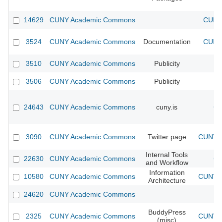
14629
CUNY Academic Commons
CUNY 
3524
CUNY Academic Commons
Documentation
CUNY 
3510
CUNY Academic Commons
Publicity
C
3506
CUNY Academic Commons
Publicity
C
24643
CUNY Academic Commons
cuny.is
CU
3090
CUNY Academic Commons
Twitter page
CUNY A
Internal Tools
22630
CUNY Academic Commons
CU
and Workflow
Information
10580
CUNY Academic Commons
CUNY A
Architecture
24620
CUNY Academic Commons
BuddyPress
2325
CUNY Academic Commons
CUNY A
(misc)