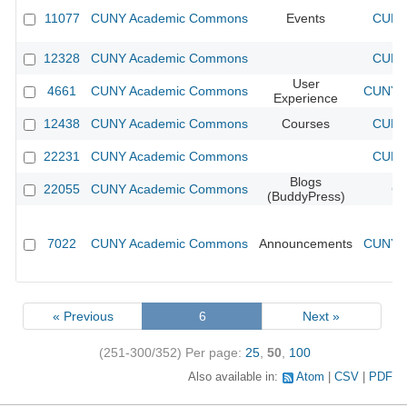
11077
CUNY Academic Commons
Events
CUNY 
12328
CUNY Academic Commons
CUNY 
User
4661
CUNY Academic Commons
CUNY A
Experience
12438
CUNY Academic Commons
Courses
CUNY 
22231
CUNY Academic Commons
CUNY 
Blogs
22055
CUNY Academic Commons
CU
(BuddyPress)
7022
CUNY Academic Commons
Announcements
CUNY A
« Previous
6
Next »
(251-300/352)
Per page:
25
,
50
,
100
Also available in:
Atom
CSV
PDF