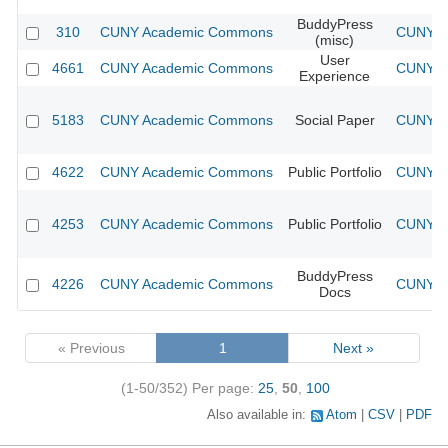
BuddyPress
310
CUNY Academic Commons
CUNY Ac
(misc)
User
4661
CUNY Academic Commons
CUNY Ac
Experience
5183
CUNY Academic Commons
Social Paper
CUNY Ac
4622
CUNY Academic Commons
Public Portfolio
CUNY Ac
4253
CUNY Academic Commons
Public Portfolio
CUNY Ac
BuddyPress
4226
CUNY Academic Commons
CUNY Ac
Docs
« Previous
1
Next »
(1-50/352)
Per page:
25
,
50
,
100
Also available in:
Atom
CSV
PDF