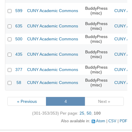
BuddyPress
599
CUNY Academic Commons
CUNY Aca
(misc)
BuddyPress
635
CUNY Academic Commons
CUNY Aca
(misc)
BuddyPress
500
CUNY Academic Commons
CUNY Aca
(misc)
BuddyPress
435
CUNY Academic Commons
CUNY Aca
(misc)
BuddyPress
377
CUNY Academic Commons
CUNY Aca
(misc)
BuddyPress
58
CUNY Academic Commons
CUNY Aca
(misc)
« Previous
4
Next »
(301-353/353)
Per page:
25
,
50
,
100
Also available in:
Atom
CSV
PDF