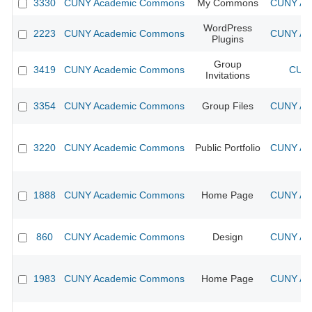
3330
CUNY Academic Commons
My Commons
CUNY Aca
WordPress
2223
CUNY Academic Commons
CUNY Aca
Plugins
Group
3419
CUNY Academic Commons
CUNY
Invitations
3354
CUNY Academic Commons
Group Files
CUNY Aca
3220
CUNY Academic Commons
Public Portfolio
CUNY Aca
1888
CUNY Academic Commons
Home Page
CUNY Aca
860
CUNY Academic Commons
Design
CUNY Aca
1983
CUNY Academic Commons
Home Page
CUNY Aca