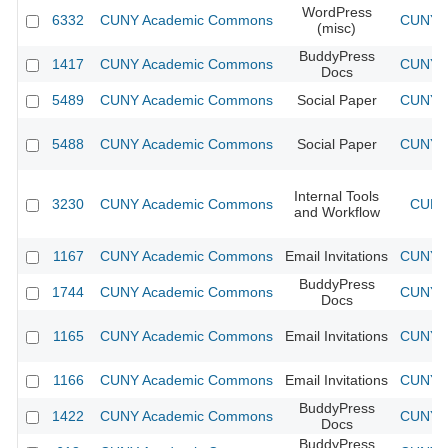
WordPress
6332
CUNY Academic Commons
CUNY A
(misc)
BuddyPress
1417
CUNY Academic Commons
CUNY A
Docs
5489
CUNY Academic Commons
Social Paper
CUNY A
5488
CUNY Academic Commons
Social Paper
CUNY A
Internal Tools
3230
CUNY Academic Commons
CUNY 
and Workflow
1167
CUNY Academic Commons
Email Invitations
CUNY A
BuddyPress
1744
CUNY Academic Commons
CUNY A
Docs
1165
CUNY Academic Commons
Email Invitations
CUNY A
1166
CUNY Academic Commons
Email Invitations
CUNY A
BuddyPress
1422
CUNY Academic Commons
CUNY A
Docs
BuddyPress