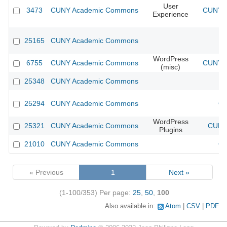
User
3473
CUNY Academic Commons
CUNY A
Experience
25165
CUNY Academic Commons
WordPress
6755
CUNY Academic Commons
CUNY A
(misc)
25348
CUNY Academic Commons
25294
CUNY Academic Commons
CU
WordPress
25321
CUNY Academic Commons
CUNY 
Plugins
21010
CUNY Academic Commons
CU
« Previous
1
Next »
(1-100/353)
Per page:
25
,
50
,
100
Also available in:
Atom
CSV
PDF