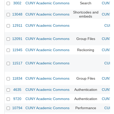
3002
CUNY Academic Commons
Search
CUNY A
Shortcodes and
13048
CUNY Academic Commons
CUNY A
embeds
12911
CUNY Academic Commons
CUNY 
12091
CUNY Academic Commons
Group Files
CUNY A
11945
CUNY Academic Commons
Reckoning
CUNY A
11517
CUNY Academic Commons
CUNY 
11834
CUNY Academic Commons
Group Files
CUNY A
4635
CUNY Academic Commons
Authentication
CUNY A
9720
CUNY Academic Commons
Authentication
CUNY A
10794
CUNY Academic Commons
Performance
CUNY 