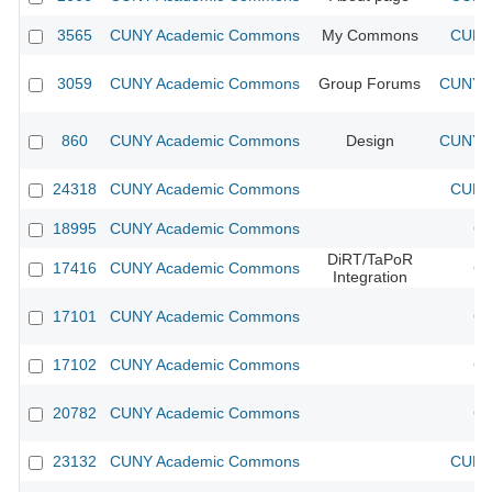
3565
CUNY Academic Commons
My Commons
CUNY 
3059
CUNY Academic Commons
Group Forums
CUNY A
860
CUNY Academic Commons
Design
CUNY A
24318
CUNY Academic Commons
CUNY 
18995
CUNY Academic Commons
CU
DiRT/TaPoR
17416
CUNY Academic Commons
CU
Integration
17101
CUNY Academic Commons
CU
17102
CUNY Academic Commons
CU
20782
CUNY Academic Commons
CU
23132
CUNY Academic Commons
CUNY 