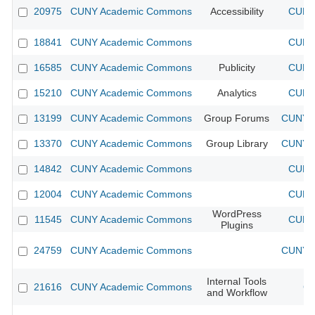
20975
CUNY Academic Commons
Accessibility
CUNY 
18841
CUNY Academic Commons
CUNY 
16585
CUNY Academic Commons
Publicity
CUNY 
15210
CUNY Academic Commons
Analytics
CUNY 
13199
CUNY Academic Commons
Group Forums
CUNY A
13370
CUNY Academic Commons
Group Library
CUNY A
14842
CUNY Academic Commons
CUNY 
12004
CUNY Academic Commons
CUNY 
WordPress
11545
CUNY Academic Commons
CUNY 
Plugins
24759
CUNY Academic Commons
CUNY A
Internal Tools
21616
CUNY Academic Commons
CU
and Workflow