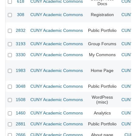
618
CUNY Academic Commons
CUNY A
Docs
308
CUNY Academic Commons
Registration
CUNY A
2832
CUNY Academic Commons
Public Portfolio
CUNY A
3193
CUNY Academic Commons
Group Forums
CUNY A
3330
CUNY Academic Commons
My Commons
CUNY A
1983
CUNY Academic Commons
Home Page
CUNY A
3048
CUNY Academic Commons
Public Portfolio
CUNY A
WordPress
1508
CUNY Academic Commons
CUNY A
(misc)
1460
CUNY Academic Commons
Analytics
CUNY A
2881
CUNY Academic Commons
Public Portfolio
CUNY A
2666
CUNY Academic Commons
About page
CUNY 