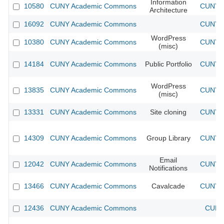
Information
10580
CUNY Academic Commons
CUNY A
Architecture
16092
CUNY Academic Commons
CUNY A
WordPress
10380
CUNY Academic Commons
CUNY A
(misc)
14184
CUNY Academic Commons
Public Portfolio
CUNY A
WordPress
13835
CUNY Academic Commons
CUNY A
(misc)
13331
CUNY Academic Commons
Site cloning
CUNY A
14309
CUNY Academic Commons
Group Library
CUNY A
Email
12042
CUNY Academic Commons
CUNY A
Notifications
13466
CUNY Academic Commons
Cavalcade
CUNY A
12436
CUNY Academic Commons
CUNY 