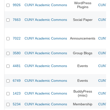
WordPress
9926
CUNY Academic Commons
CUNY A
Plugins
7663
CUNY Academic Commons
Social Paper
CUNY A
7022
CUNY Academic Commons
Announcements
CUNY A
3580
CUNY Academic Commons
Group Blogs
CUNY A
4481
CUNY Academic Commons
Events
CUNY A
6749
CUNY Academic Commons
Events
CUNY A
BuddyPress
1423
CUNY Academic Commons
CUNY A
(misc)
5234
CUNY Academic Commons
Membership
CUNY A