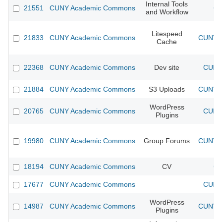
Internal Tools
21551
CUNY Academic Commons
CU
and Workflow
Litespeed
21833
CUNY Academic Commons
CUNY A
Cache
22368
CUNY Academic Commons
Dev site
CUNY 
21884
CUNY Academic Commons
S3 Uploads
CUNY A
WordPress
20765
CUNY Academic Commons
CUNY 
Plugins
19980
CUNY Academic Commons
Group Forums
CUNY A
18194
CUNY Academic Commons
CV
CU
17677
CUNY Academic Commons
CUNY 
WordPress
14987
CUNY Academic Commons
CUNY A
Plugins