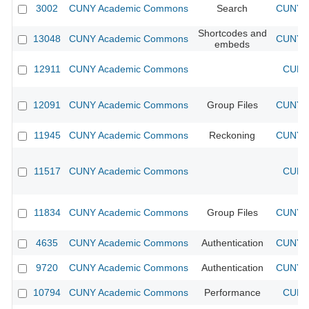
3002
CUNY Academic Commons
Search
CUNY A
Shortcodes and
13048
CUNY Academic Commons
CUNY A
embeds
12911
CUNY Academic Commons
CUNY 
12091
CUNY Academic Commons
Group Files
CUNY A
11945
CUNY Academic Commons
Reckoning
CUNY A
11517
CUNY Academic Commons
CUNY 
11834
CUNY Academic Commons
Group Files
CUNY A
4635
CUNY Academic Commons
Authentication
CUNY A
9720
CUNY Academic Commons
Authentication
CUNY A
10794
CUNY Academic Commons
Performance
CUNY 