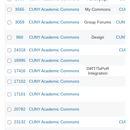
3565
CUNY Academic Commons
My Commons
CUNY 
3059
CUNY Academic Commons
Group Forums
CUNY A
860
CUNY Academic Commons
Design
CUNY A
24318
CUNY Academic Commons
CUNY 
18995
CUNY Academic Commons
CU
DiRT/TaPoR
17416
CUNY Academic Commons
CU
Integration
17102
CUNY Academic Commons
CU
17101
CUNY Academic Commons
CU
20782
CUNY Academic Commons
CU
23132
CUNY Academic Commons
CUNY 