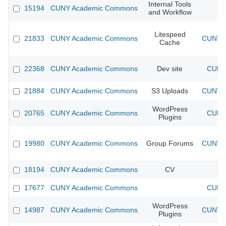
Internal Tools
15194
CUNY Academic Commons
CU
and Workflow
Litespeed
21833
CUNY Academic Commons
CUNY A
Cache
22368
CUNY Academic Commons
Dev site
CUNY 
21884
CUNY Academic Commons
S3 Uploads
CUNY A
WordPress
20765
CUNY Academic Commons
CUNY 
Plugins
19980
CUNY Academic Commons
Group Forums
CUNY A
18194
CUNY Academic Commons
CV
CU
17677
CUNY Academic Commons
CUNY 
WordPress
14987
CUNY Academic Commons
CUNY A
Plugins