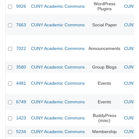
WordPress
9926
CUNY Academic Commons
CUNY A
Plugins
7663
CUNY Academic Commons
Social Paper
CUNY A
7022
CUNY Academic Commons
Announcements
CUNY A
3580
CUNY Academic Commons
Group Blogs
CUNY A
4481
CUNY Academic Commons
Events
CUNY A
6749
CUNY Academic Commons
Events
CUNY A
BuddyPress
1423
CUNY Academic Commons
CUNY A
(misc)
5234
CUNY Academic Commons
Membership
CUNY A