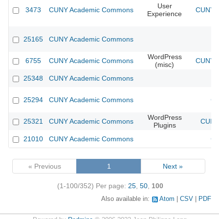
User
3473
CUNY Academic Commons
CUNY A
Experience
25165
CUNY Academic Commons
WordPress
6755
CUNY Academic Commons
CUNY A
(misc)
25348
CUNY Academic Commons
25294
CUNY Academic Commons
CU
WordPress
25321
CUNY Academic Commons
CUNY 
Plugins
21010
CUNY Academic Commons
CU
« Previous
1
Next »
(1-100/352)
Per page:
25
,
50
,
100
Also available in:
Atom
CSV
PDF