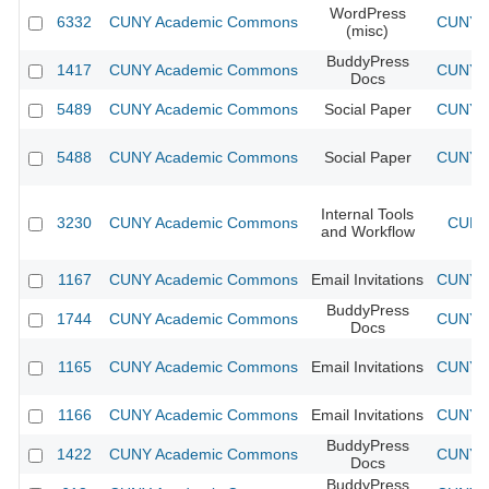
WordPress
6332
CUNY Academic Commons
CUNY A
(misc)
BuddyPress
1417
CUNY Academic Commons
CUNY A
Docs
5489
CUNY Academic Commons
Social Paper
CUNY A
5488
CUNY Academic Commons
Social Paper
CUNY A
Internal Tools
3230
CUNY Academic Commons
CUNY 
and Workflow
1167
CUNY Academic Commons
Email Invitations
CUNY A
BuddyPress
1744
CUNY Academic Commons
CUNY A
Docs
1165
CUNY Academic Commons
Email Invitations
CUNY A
1166
CUNY Academic Commons
Email Invitations
CUNY A
BuddyPress
1422
CUNY Academic Commons
CUNY A
Docs
BuddyPress