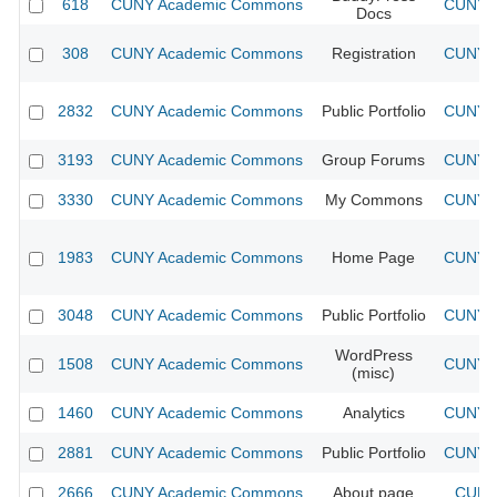
618
CUNY Academic Commons
CUNY A
Docs
308
CUNY Academic Commons
Registration
CUNY A
2832
CUNY Academic Commons
Public Portfolio
CUNY A
3193
CUNY Academic Commons
Group Forums
CUNY A
3330
CUNY Academic Commons
My Commons
CUNY A
1983
CUNY Academic Commons
Home Page
CUNY A
3048
CUNY Academic Commons
Public Portfolio
CUNY A
WordPress
1508
CUNY Academic Commons
CUNY A
(misc)
1460
CUNY Academic Commons
Analytics
CUNY A
2881
CUNY Academic Commons
Public Portfolio
CUNY A
2666
CUNY Academic Commons
About page
CUNY 