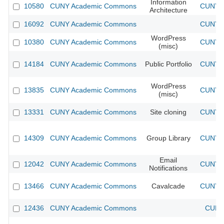
Information
10580
CUNY Academic Commons
CUNY A
Architecture
16092
CUNY Academic Commons
CUNY A
WordPress
10380
CUNY Academic Commons
CUNY A
(misc)
14184
CUNY Academic Commons
Public Portfolio
CUNY A
WordPress
13835
CUNY Academic Commons
CUNY A
(misc)
13331
CUNY Academic Commons
Site cloning
CUNY A
14309
CUNY Academic Commons
Group Library
CUNY A
Email
12042
CUNY Academic Commons
CUNY A
Notifications
13466
CUNY Academic Commons
Cavalcade
CUNY A
12436
CUNY Academic Commons
CUNY 