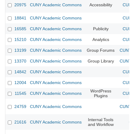
20975
CUNY Academic Commons
Accessibility
CUNY 
18841
CUNY Academic Commons
CUNY 
16585
CUNY Academic Commons
Publicity
CUNY 
15210
CUNY Academic Commons
Analytics
CUNY 
13199
CUNY Academic Commons
Group Forums
CUNY A
13370
CUNY Academic Commons
Group Library
CUNY A
14842
CUNY Academic Commons
CUNY 
12004
CUNY Academic Commons
CUNY 
WordPress
11545
CUNY Academic Commons
CUNY 
Plugins
24759
CUNY Academic Commons
CUNY A
Internal Tools
21616
CUNY Academic Commons
CU
and Workflow