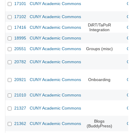
17101
CUNY Academic Commons
CU
17102
CUNY Academic Commons
CU
DiRT/TaPoR
17416
CUNY Academic Commons
CU
Integration
18995
CUNY Academic Commons
CU
20551
CUNY Academic Commons
Groups (misc)
CU
20782
CUNY Academic Commons
CU
20921
CUNY Academic Commons
Onboarding
CU
21010
CUNY Academic Commons
CU
21327
CUNY Academic Commons
CU
Blogs
21362
CUNY Academic Commons
CU
(BuddyPress)