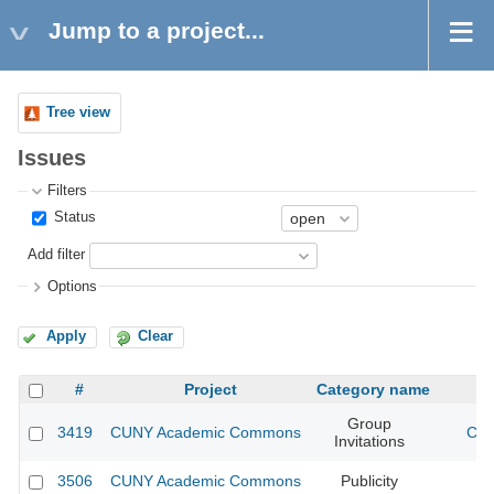
Jump to a project...
Tree view
Issues
Filters
Status
Add filter
Options
Apply
Clear
#
Project
Category name
Group
3419
CUNY Academic Commons
CUN
Invitations
3506
CUNY Academic Commons
Publicity
CU