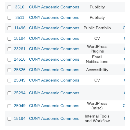
3510
CUNY Academic Commons
Publicity
CU
3511
CUNY Academic Commons
Publicity
CU
11496
CUNY Academic Commons
Public Portfolio
CUN
18194
CUNY Academic Commons
CV
CU
WordPress
23261
CUNY Academic Commons
CU
Plugins
Email
24616
CUNY Academic Commons
CU
Notifications
25326
CUNY Academic Commons
Accessibility
CU
25349
CUNY Academic Commons
CV
CU
25294
CUNY Academic Commons
CU
WordPress
25049
CUNY Academic Commons
CUN
(misc)
Internal Tools
15194
CUNY Academic Commons
CU
and Workflow