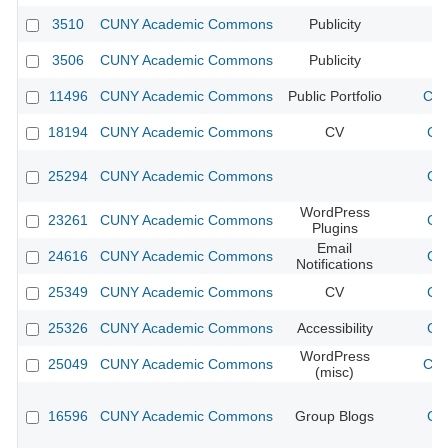
3510
CUNY Academic Commons
Publicity
CU
3506
CUNY Academic Commons
Publicity
CU
11496
CUNY Academic Commons
Public Portfolio
CUN
18194
CUNY Academic Commons
CV
CU
25294
CUNY Academic Commons
CU
WordPress
23261
CUNY Academic Commons
CU
Plugins
Email
24616
CUNY Academic Commons
CU
Notifications
25349
CUNY Academic Commons
CV
CU
25326
CUNY Academic Commons
Accessibility
CU
WordPress
25049
CUNY Academic Commons
CUN
(misc)
16596
CUNY Academic Commons
Group Blogs
CU