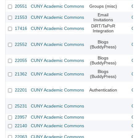
20551
CUNY Academic Commons
Groups (misc)
CU
Email
21553
CUNY Academic Commons
CU
Invitations
DiRT/TaPoR
17416
CUNY Academic Commons
CU
Integration
Blogs
22552
CUNY Academic Commons
CU
(BuddyPress)
Blogs
22055
CUNY Academic Commons
CU
(BuddyPress)
Blogs
21362
CUNY Academic Commons
CU
(BuddyPress)
22201
CUNY Academic Commons
Authentication
CU
25231
CUNY Academic Commons
CU
23957
CUNY Academic Commons
CU
22140
CUNY Academic Commons
CU
22063
CUNY Academic Commons
CU