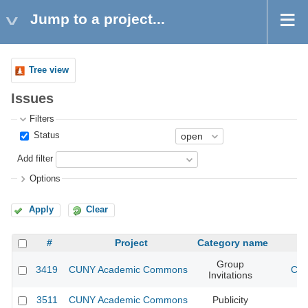
Jump to a project...
Tree view
Issues
Filters
Status
Add filter
Options
Apply
Clear
#
Project
Category name
Group
3419
CUNY Academic Commons
CUN
Invitations
3511
CUNY Academic Commons
Publicity
CU