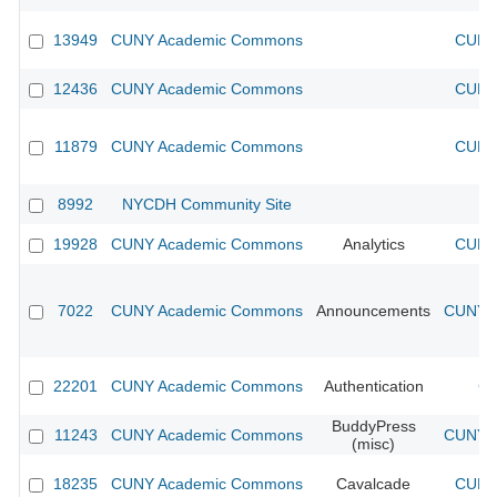
13949
CUNY Academic Commons
CUNY 
12436
CUNY Academic Commons
CUNY 
11879
CUNY Academic Commons
CUNY 
8992
NYCDH Community Site
19928
CUNY Academic Commons
Analytics
CUNY 
7022
CUNY Academic Commons
Announcements
CUNY A
22201
CUNY Academic Commons
Authentication
CU
BuddyPress
11243
CUNY Academic Commons
CUNY A
(misc)
18235
CUNY Academic Commons
Cavalcade
CUNY 