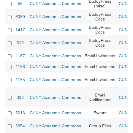
BuddyPress
58
CUNY Academic Commons
CUNY A
(misc)
BuddyPress
6389
CUNY Academic Commons
CUNY A
Docs
BuddyPress
1417
CUNY Academic Commons
CUNY A
Docs
BuddyPress
519
CUNY Academic Commons
CUNY A
Docs
1167
CUNY Academic Commons
Email Invitations
CUNY A
1166
CUNY Academic Commons
Email Invitations
CUNY A
1165
CUNY Academic Commons
Email Invitations
CUNY A
Email
333
CUNY Academic Commons
CUNY A
Notifications
5016
CUNY Academic Commons
Events
CUNY A
3354
CUNY Academic Commons
Group Files
CUNY A