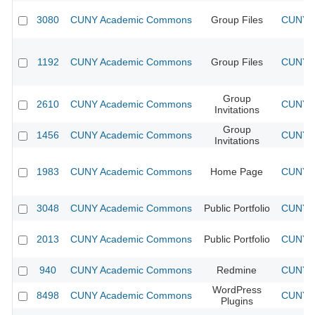
3080
CUNY Academic Commons
Group Files
CUNY A
1192
CUNY Academic Commons
Group Files
CUNY A
Group
2610
CUNY Academic Commons
CUNY A
Invitations
Group
1456
CUNY Academic Commons
CUNY A
Invitations
1983
CUNY Academic Commons
Home Page
CUNY A
3048
CUNY Academic Commons
Public Portfolio
CUNY A
2013
CUNY Academic Commons
Public Portfolio
CUNY A
940
CUNY Academic Commons
Redmine
CUNY A
WordPress
8498
CUNY Academic Commons
CUNY A
Plugins