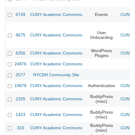
6749
CUNY Academic Commons
Events
CUNY A
User
8675
CUNY Academic Commons
CUNY A
Onboarding
WordPress
6356
CUNY Academic Commons
CUNY A
Plugins
24876
CUNY Academic Commons
2577
NYCDH Community Site
19878
CUNY Academic Commons
Authentication
CUNY A
BuddyPress
2325
CUNY Academic Commons
CUNY A
(misc)
BuddyPress
1423
CUNY Academic Commons
CUNY A
(misc)
BuddyPress
310
CUNY Academic Commons
CUNY A
(misc)