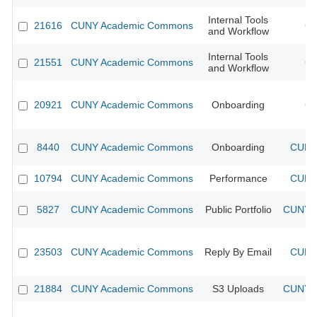
Internal Tools
21616
CUNY Academic Commons
CU
and Workflow
Internal Tools
21551
CUNY Academic Commons
CU
and Workflow
20921
CUNY Academic Commons
Onboarding
CU
8440
CUNY Academic Commons
Onboarding
CUNY 
10794
CUNY Academic Commons
Performance
CUNY 
5827
CUNY Academic Commons
Public Portfolio
CUNY A
23503
CUNY Academic Commons
Reply By Email
CUNY 
21884
CUNY Academic Commons
S3 Uploads
CUNY A