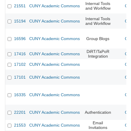
Internal Tools
21551
CUNY Academic Commons
CU
and Workflow
Internal Tools
15194
CUNY Academic Commons
CU
and Workflow
16596
CUNY Academic Commons
Group Blogs
CU
DiRT/TaPoR
17416
CUNY Academic Commons
CU
Integration
17102
CUNY Academic Commons
CU
17101
CUNY Academic Commons
CU
16335
CUNY Academic Commons
CU
22201
CUNY Academic Commons
Authentication
CU
Email
21553
CUNY Academic Commons
CU
Invitations