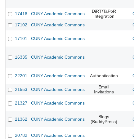
DiRT/TaPoR
17416
CUNY Academic Commons
CU
Integration
17102
CUNY Academic Commons
CU
17101
CUNY Academic Commons
CU
16335
CUNY Academic Commons
CU
22201
CUNY Academic Commons
Authentication
CU
Email
21553
CUNY Academic Commons
CU
Invitations
21327
CUNY Academic Commons
CU
Blogs
21362
CUNY Academic Commons
CU
(BuddyPress)
20782
CUNY Academic Commons
CU