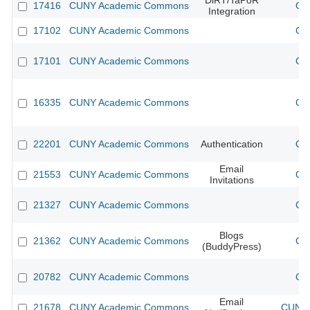
DiRT/TaPoR
17416
CUNY Academic Commons
CU
Integration
17102
CUNY Academic Commons
CU
17101
CUNY Academic Commons
CU
16335
CUNY Academic Commons
CU
22201
CUNY Academic Commons
Authentication
CU
Email
21553
CUNY Academic Commons
CU
Invitations
21327
CUNY Academic Commons
CU
Blogs
21362
CUNY Academic Commons
CU
(BuddyPress)
20782
CUNY Academic Commons
CU
Email
21678
CUNY Academic Commons
CUNY 