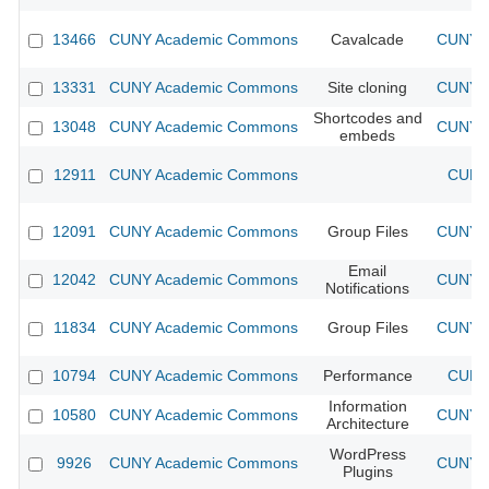
13466
CUNY Academic Commons
Cavalcade
CUNY A
13331
CUNY Academic Commons
Site cloning
CUNY A
Shortcodes and
13048
CUNY Academic Commons
CUNY A
embeds
12911
CUNY Academic Commons
CUNY 
12091
CUNY Academic Commons
Group Files
CUNY A
Email
12042
CUNY Academic Commons
CUNY A
Notifications
11834
CUNY Academic Commons
Group Files
CUNY A
10794
CUNY Academic Commons
Performance
CUNY 
Information
10580
CUNY Academic Commons
CUNY A
Architecture
WordPress
9926
CUNY Academic Commons
CUNY A
Plugins