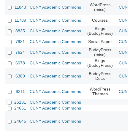
WordPress
11843
CUNY Academic Commons
CUNY A
(misc)
11789
CUNY Academic Commons
Courses
CUNY A
Blogs
8835
CUNY Academic Commons
CUNY A
(BuddyPress)
7981
CUNY Academic Commons
Social Paper
CUNY A
BuddyPress
7624
CUNY Academic Commons
CUNY A
(misc)
Blogs
6078
CUNY Academic Commons
CUNY A
(BuddyPress)
BuddyPress
6389
CUNY Academic Commons
CUNY A
Docs
WordPress
8211
CUNY Academic Commons
CUNY A
Themes
25131
CUNY Academic Commons
24651
CUNY Academic Commons
24645
CUNY Academic Commons