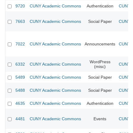
9720
CUNY Academic Commons
Authentication
CUNY A
7663
CUNY Academic Commons
Social Paper
CUNY A
7022
CUNY Academic Commons
Announcements
CUNY A
WordPress
6332
CUNY Academic Commons
CUNY A
(misc)
5489
CUNY Academic Commons
Social Paper
CUNY A
5488
CUNY Academic Commons
Social Paper
CUNY A
4635
CUNY Academic Commons
Authentication
CUNY A
4481
CUNY Academic Commons
Events
CUNY A