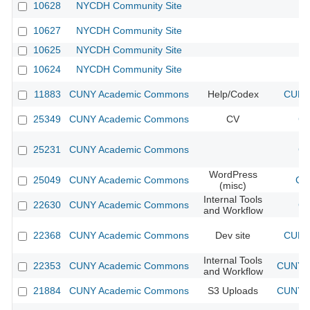
10628
NYCDH Community Site
10627
NYCDH Community Site
10625
NYCDH Community Site
10624
NYCDH Community Site
11883
CUNY Academic Commons
Help/Codex
CUNY 
25349
CUNY Academic Commons
CV
CU
25231
CUNY Academic Commons
CU
WordPress
25049
CUNY Academic Commons
CU
(misc)
Internal Tools
22630
CUNY Academic Commons
CU
and Workflow
22368
CUNY Academic Commons
Dev site
CUNY 
Internal Tools
22353
CUNY Academic Commons
CUNY A
and Workflow
21884
CUNY Academic Commons
S3 Uploads
CUNY A