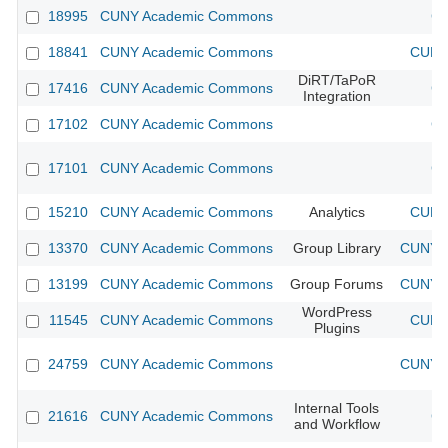
18995
CUNY Academic Commons
CU
18841
CUNY Academic Commons
CUNY 
DiRT/TaPoR
17416
CUNY Academic Commons
CU
Integration
17102
CUNY Academic Commons
CU
17101
CUNY Academic Commons
CU
15210
CUNY Academic Commons
Analytics
CUNY 
13370
CUNY Academic Commons
Group Library
CUNY A
13199
CUNY Academic Commons
Group Forums
CUNY A
WordPress
11545
CUNY Academic Commons
CUNY 
Plugins
24759
CUNY Academic Commons
CUNY A
Internal Tools
21616
CUNY Academic Commons
CU
and Workflow