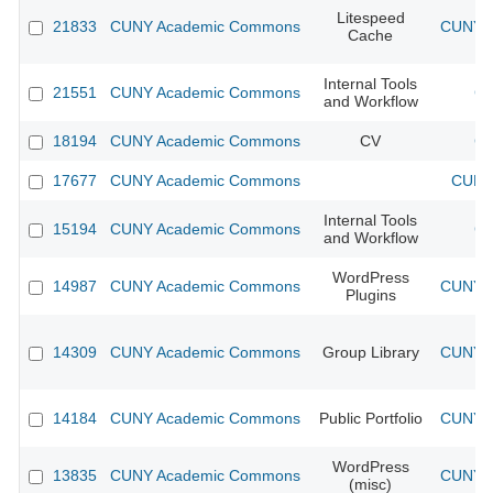
Litespeed
21833
CUNY Academic Commons
CUNY A
Cache
Internal Tools
21551
CUNY Academic Commons
CU
and Workflow
18194
CUNY Academic Commons
CV
CU
17677
CUNY Academic Commons
CUNY 
Internal Tools
15194
CUNY Academic Commons
CU
and Workflow
WordPress
14987
CUNY Academic Commons
CUNY A
Plugins
14309
CUNY Academic Commons
Group Library
CUNY A
14184
CUNY Academic Commons
Public Portfolio
CUNY A
WordPress
13835
CUNY Academic Commons
CUNY A
(misc)