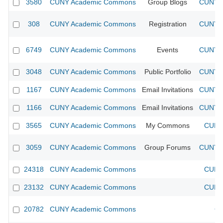
3580
CUNY Academic Commons
Group Blogs
CUNY A
308
CUNY Academic Commons
Registration
CUNY A
6749
CUNY Academic Commons
Events
CUNY A
3048
CUNY Academic Commons
Public Portfolio
CUNY A
1167
CUNY Academic Commons
Email Invitations
CUNY A
1166
CUNY Academic Commons
Email Invitations
CUNY A
3565
CUNY Academic Commons
My Commons
CUNY 
3059
CUNY Academic Commons
Group Forums
CUNY A
24318
CUNY Academic Commons
CUNY 
23132
CUNY Academic Commons
CUNY 
20782
CUNY Academic Commons
CU