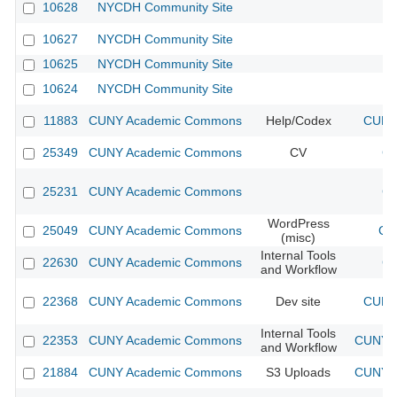
10628
NYCDH Community Site
10627
NYCDH Community Site
10625
NYCDH Community Site
10624
NYCDH Community Site
11883
CUNY Academic Commons
Help/Codex
CUNY 
25349
CUNY Academic Commons
CV
CU
25231
CUNY Academic Commons
CU
WordPress
25049
CUNY Academic Commons
CU
(misc)
Internal Tools
22630
CUNY Academic Commons
CU
and Workflow
22368
CUNY Academic Commons
Dev site
CUNY 
Internal Tools
22353
CUNY Academic Commons
CUNY A
and Workflow
21884
CUNY Academic Commons
S3 Uploads
CUNY A