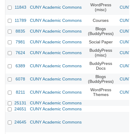
WordPress
11843
CUNY Academic Commons
CUNY A
(misc)
11789
CUNY Academic Commons
Courses
CUNY A
Blogs
8835
CUNY Academic Commons
CUNY A
(BuddyPress)
7981
CUNY Academic Commons
Social Paper
CUNY A
BuddyPress
7624
CUNY Academic Commons
CUNY A
(misc)
BuddyPress
6389
CUNY Academic Commons
CUNY A
Docs
Blogs
6078
CUNY Academic Commons
CUNY A
(BuddyPress)
WordPress
8211
CUNY Academic Commons
CUNY A
Themes
25131
CUNY Academic Commons
24651
CUNY Academic Commons
24645
CUNY Academic Commons