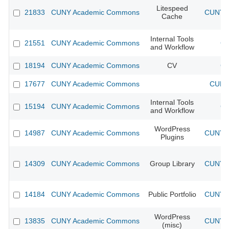
Litespeed
21833
CUNY Academic Commons
CUNY A
Cache
Internal Tools
21551
CUNY Academic Commons
CU
and Workflow
18194
CUNY Academic Commons
CV
CU
17677
CUNY Academic Commons
CUNY 
Internal Tools
15194
CUNY Academic Commons
CU
and Workflow
WordPress
14987
CUNY Academic Commons
CUNY A
Plugins
14309
CUNY Academic Commons
Group Library
CUNY A
14184
CUNY Academic Commons
Public Portfolio
CUNY A
WordPress
13835
CUNY Academic Commons
CUNY A
(misc)