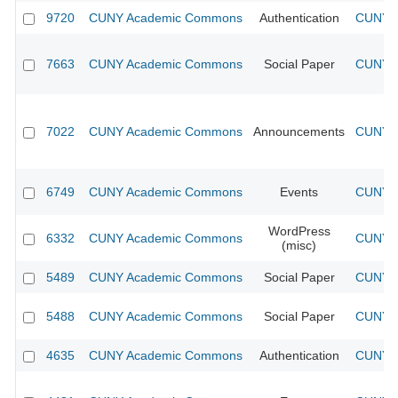
9720
CUNY Academic Commons
Authentication
CUNY A
7663
CUNY Academic Commons
Social Paper
CUNY A
7022
CUNY Academic Commons
Announcements
CUNY A
6749
CUNY Academic Commons
Events
CUNY A
WordPress
6332
CUNY Academic Commons
CUNY A
(misc)
5489
CUNY Academic Commons
Social Paper
CUNY A
5488
CUNY Academic Commons
Social Paper
CUNY A
4635
CUNY Academic Commons
Authentication
CUNY A