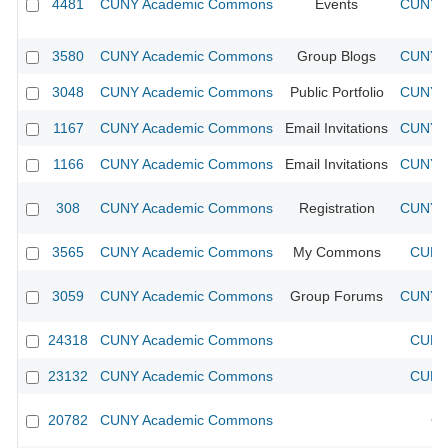
4481
CUNY Academic Commons
Events
CUNY A
3580
CUNY Academic Commons
Group Blogs
CUNY A
3048
CUNY Academic Commons
Public Portfolio
CUNY A
1167
CUNY Academic Commons
Email Invitations
CUNY A
1166
CUNY Academic Commons
Email Invitations
CUNY A
308
CUNY Academic Commons
Registration
CUNY A
3565
CUNY Academic Commons
My Commons
CUNY 
3059
CUNY Academic Commons
Group Forums
CUNY A
24318
CUNY Academic Commons
CUNY 
23132
CUNY Academic Commons
CUNY 
20782
CUNY Academic Commons
CU