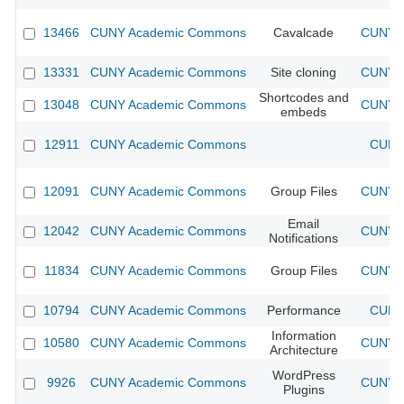
13466
CUNY Academic Commons
Cavalcade
CUNY A
13331
CUNY Academic Commons
Site cloning
CUNY A
Shortcodes and
13048
CUNY Academic Commons
CUNY A
embeds
12911
CUNY Academic Commons
CUNY 
12091
CUNY Academic Commons
Group Files
CUNY A
Email
12042
CUNY Academic Commons
CUNY A
Notifications
11834
CUNY Academic Commons
Group Files
CUNY A
10794
CUNY Academic Commons
Performance
CUNY 
Information
10580
CUNY Academic Commons
CUNY A
Architecture
WordPress
9926
CUNY Academic Commons
CUNY A
Plugins