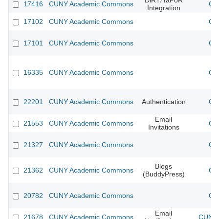
DiRT/TaPoR
17416
CUNY Academic Commons
CU
Integration
17102
CUNY Academic Commons
CU
17101
CUNY Academic Commons
CU
16335
CUNY Academic Commons
CU
22201
CUNY Academic Commons
Authentication
CU
Email
21553
CUNY Academic Commons
CU
Invitations
21327
CUNY Academic Commons
CU
Blogs
21362
CUNY Academic Commons
CU
(BuddyPress)
20782
CUNY Academic Commons
CU
Email
21678
CUNY Academic Commons
CUNY 