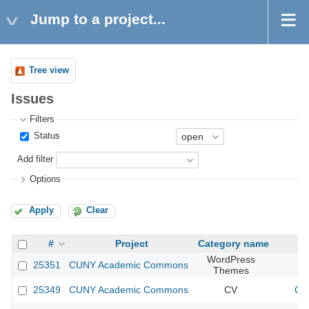
Jump to a project...
Tree view
Issues
Filters
Status
Add filter
Options
Apply
Clear
#
Project
Category name
WordPress
25351
CUNY Academic Commons
Themes
25349
CUNY Academic Commons
CV
CU