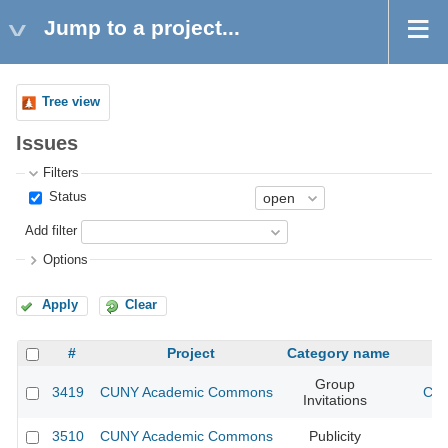
Jump to a project...
Tree view
Issues
Filters
Status
Add filter
Options
Apply
Clear
#
Project
Category name
Group
3419
CUNY Academic Commons
CUN
Invitations
3510
CUNY Academic Commons
Publicity
CU