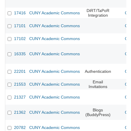
DiRT/TaPoR
17416
CUNY Academic Commons
CU
Integration
17101
CUNY Academic Commons
CU
17102
CUNY Academic Commons
CU
16335
CUNY Academic Commons
CU
22201
CUNY Academic Commons
Authentication
CU
Email
21553
CUNY Academic Commons
CU
Invitations
21327
CUNY Academic Commons
CU
Blogs
21362
CUNY Academic Commons
CU
(BuddyPress)
20782
CUNY Academic Commons
CU