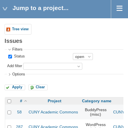
Jump to a project...
Tree view
Issues
Filters
Status
Add filter
Options
Apply
Clear
#
Project
Category name
BuddyPress
58
CUNY Academic Commons
CUNY Ac
(misc)
WordPress
287
CUNY Academic Commons
CUNY Ac