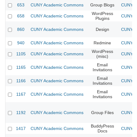
653
CUNY Academic Commons
Group Blogs
CUNY Ac
WordPress
658
CUNY Academic Commons
CUNY Ac
Plugins
860
CUNY Academic Commons
Design
CUNY Ac
940
CUNY Academic Commons
Redmine
CUNY Ac
WordPress
1105
CUNY Academic Commons
CUNY Ac
(misc)
Email
1165
CUNY Academic Commons
CUNY Ac
Invitations
Email
1166
CUNY Academic Commons
CUNY Ac
Invitations
Email
1167
CUNY Academic Commons
CUNY Ac
Invitations
1192
CUNY Academic Commons
Group Files
CUNY Ac
BuddyPress
1417
CUNY Academic Commons
CUNY Ac
Docs