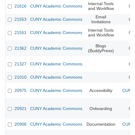
Internal Tools
21616
CUNY Academic Commons
CU
and Workflow
Email
21553
CUNY Academic Commons
CU
Invitations
Internal Tools
21551
CUNY Academic Commons
CU
and Workflow
Blogs
21362
CUNY Academic Commons
CU
(BuddyPress)
21327
CUNY Academic Commons
CU
21010
CUNY Academic Commons
CU
20975
CUNY Academic Commons
Accessibility
CUNY 
20921
CUNY Academic Commons
Onboarding
CU
20908
CUNY Academic Commons
Documentation
CUNY 