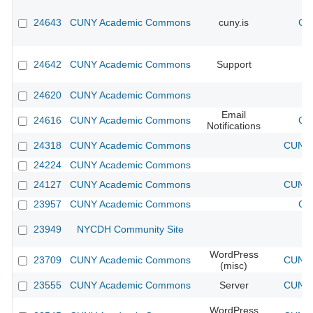
24643
CUNY Academic Commons
cuny.is
CU
24642
CUNY Academic Commons
Support
24620
CUNY Academic Commons
Email
24616
CUNY Academic Commons
CU
Notifications
24318
CUNY Academic Commons
CUNY 
24224
CUNY Academic Commons
24127
CUNY Academic Commons
CUNY 
23957
CUNY Academic Commons
CU
23949
NYCDH Community Site
WordPress
23709
CUNY Academic Commons
CUNY 
(misc)
23555
CUNY Academic Commons
Server
CUNY 
WordPress