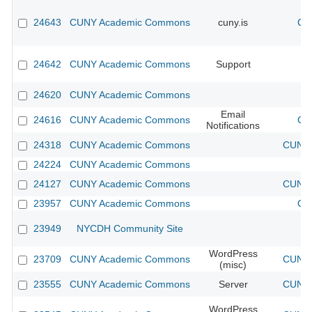
24643
CUNY Academic Commons
cuny.is
CU
24642
CUNY Academic Commons
Support
24620
CUNY Academic Commons
Email
24616
CUNY Academic Commons
CU
Notifications
24318
CUNY Academic Commons
CUNY 
24224
CUNY Academic Commons
24127
CUNY Academic Commons
CUNY 
23957
CUNY Academic Commons
CU
23949
NYCDH Community Site
WordPress
23709
CUNY Academic Commons
CUNY 
(misc)
23555
CUNY Academic Commons
Server
CUNY 
WordPress