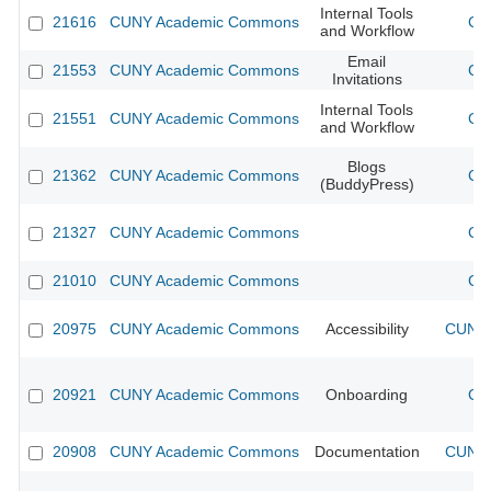
Internal Tools
21616
CUNY Academic Commons
CU
and Workflow
Email
21553
CUNY Academic Commons
CU
Invitations
Internal Tools
21551
CUNY Academic Commons
CU
and Workflow
Blogs
21362
CUNY Academic Commons
CU
(BuddyPress)
21327
CUNY Academic Commons
CU
21010
CUNY Academic Commons
CU
20975
CUNY Academic Commons
Accessibility
CUNY 
20921
CUNY Academic Commons
Onboarding
CU
20908
CUNY Academic Commons
Documentation
CUNY 