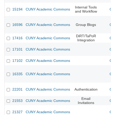
Internal Tools
15194
CUNY Academic Commons
CU
and Workflow
16596
CUNY Academic Commons
Group Blogs
CU
DiRT/TaPoR
17416
CUNY Academic Commons
CU
Integration
17101
CUNY Academic Commons
CU
17102
CUNY Academic Commons
CU
16335
CUNY Academic Commons
CU
22201
CUNY Academic Commons
Authentication
CU
Email
21553
CUNY Academic Commons
CU
Invitations
21327
CUNY Academic Commons
CU