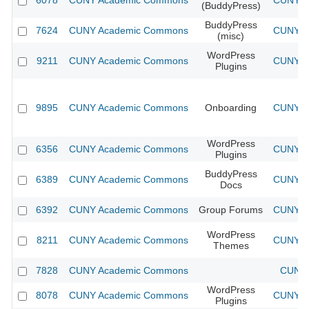
6078
CUNY Academic Commons
CUNY Ac
(BuddyPress)
BuddyPress
7624
CUNY Academic Commons
CUNY Ac
(misc)
WordPress
9211
CUNY Academic Commons
CUNY Ac
Plugins
9895
CUNY Academic Commons
Onboarding
CUNY Ac
WordPress
6356
CUNY Academic Commons
CUNY Ac
Plugins
BuddyPress
6389
CUNY Academic Commons
CUNY Ac
Docs
6392
CUNY Academic Commons
Group Forums
CUNY Ac
WordPress
8211
CUNY Academic Commons
CUNY Ac
Themes
7828
CUNY Academic Commons
CUNY 
WordPress
8078
CUNY Academic Commons
CUNY Ac
Plugins