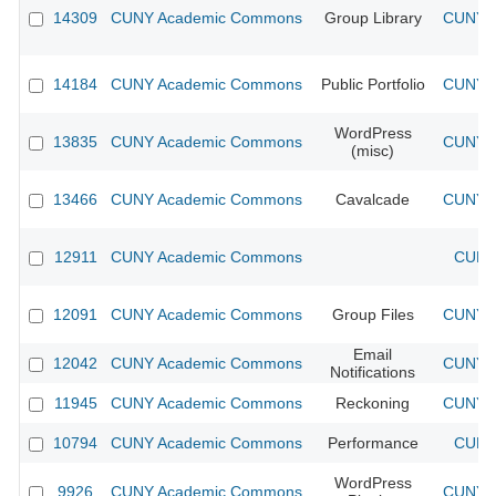
14309
CUNY Academic Commons
Group Library
CUNY A
14184
CUNY Academic Commons
Public Portfolio
CUNY A
WordPress
13835
CUNY Academic Commons
CUNY A
(misc)
13466
CUNY Academic Commons
Cavalcade
CUNY A
12911
CUNY Academic Commons
CUNY 
12091
CUNY Academic Commons
Group Files
CUNY A
Email
12042
CUNY Academic Commons
CUNY A
Notifications
11945
CUNY Academic Commons
Reckoning
CUNY A
10794
CUNY Academic Commons
Performance
CUNY 
WordPress
9926
CUNY Academic Commons
CUNY A