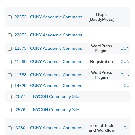
Blogs
22552
CUNY Academic Commons
CU
(BuddyPress)
22053
CUNY Academic Commons
CU
WordPress
12573
CUNY Academic Commons
CUNY A
Plugins
11860
CUNY Academic Commons
Registration
CUNY A
WordPress
11788
CUNY Academic Commons
CUNY A
Plugins
14629
CUNY Academic Commons
CUNY 
2577
NYCDH Community Site
2576
NYCDH Community Site
Internal Tools
3230
CUNY Academic Commons
CUNY 
and Workflow