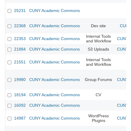
25231
CUNY Academic Commons
CU
22368
CUNY Academic Commons
Dev site
CUNY 
Internal Tools
22353
CUNY Academic Commons
CUNY A
and Workflow
21884
CUNY Academic Commons
S3 Uploads
CUNY A
Internal Tools
21551
CUNY Academic Commons
CU
and Workflow
19980
CUNY Academic Commons
Group Forums
CUNY A
18194
CUNY Academic Commons
CV
CU
16092
CUNY Academic Commons
CUNY A
WordPress
14987
CUNY Academic Commons
CUNY A
Plugins