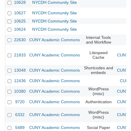
10628
NYCDH Community Site
10627
NYCDH Community Site
10625
NYCDH Community Site
10624
NYCDH Community Site
Internal Tools
22630
CUNY Academic Commons
CU
and Workflow
Litespeed
21833
CUNY Academic Commons
CUNY A
Cache
Shortcodes and
13048
CUNY Academic Commons
CUNY A
embeds
12436
CUNY Academic Commons
CUNY 
WordPress
10380
CUNY Academic Commons
CUNY A
(misc)
9720
CUNY Academic Commons
Authentication
CUNY A
WordPress
6332
CUNY Academic Commons
CUNY A
(misc)
5489
CUNY Academic Commons
Social Paper
CUNY A