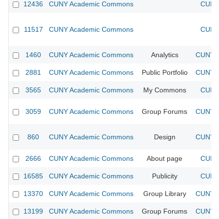
12436
CUNY Academic Commons
CUNY 
11517
CUNY Academic Commons
CUNY 
1460
CUNY Academic Commons
Analytics
CUNY A
2881
CUNY Academic Commons
Public Portfolio
CUNY A
3565
CUNY Academic Commons
My Commons
CUNY 
3059
CUNY Academic Commons
Group Forums
CUNY A
860
CUNY Academic Commons
Design
CUNY A
2666
CUNY Academic Commons
About page
CUNY 
16585
CUNY Academic Commons
Publicity
CUNY 
13370
CUNY Academic Commons
Group Library
CUNY A
13199
CUNY Academic Commons
Group Forums
CUNY A