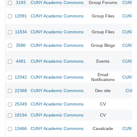
3193
CUNY Academic Commons
Group Forums
CUNY A
12091
CUNY Academic Commons
Group Files
CUNY A
11834
CUNY Academic Commons
Group Files
CUNY A
3580
CUNY Academic Commons
Group Blogs
CUNY A
4481
CUNY Academic Commons
Events
CUNY A
Email
12042
CUNY Academic Commons
CUNY A
Notifications
22368
CUNY Academic Commons
Dev site
CUNY 
25349
CUNY Academic Commons
CV
CU
18194
CUNY Academic Commons
CV
CU
13466
CUNY Academic Commons
Cavalcade
CUNY A