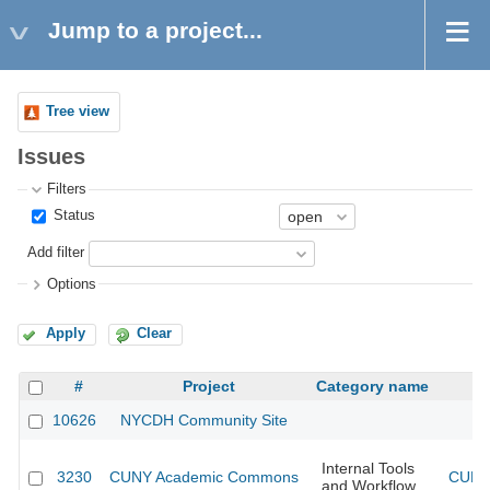
Jump to a project...
Tree view
Issues
Filters
Status
Add filter
Options
Apply
Clear
#
Project
Category name
10626
NYCDH Community Site
Internal Tools
3230
CUNY Academic Commons
CUNY 
and Workflow