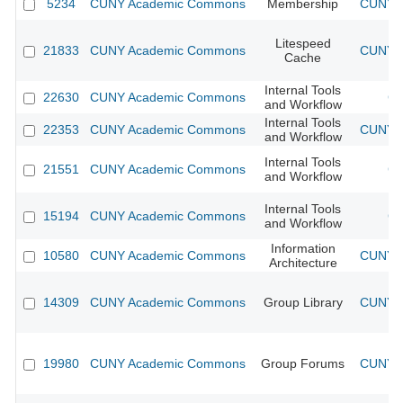
5234
CUNY Academic Commons
Membership
CUNY A
Litespeed
21833
CUNY Academic Commons
CUNY A
Cache
Internal Tools
22630
CUNY Academic Commons
CU
and Workflow
Internal Tools
22353
CUNY Academic Commons
CUNY A
and Workflow
Internal Tools
21551
CUNY Academic Commons
CU
and Workflow
Internal Tools
15194
CUNY Academic Commons
CU
and Workflow
Information
10580
CUNY Academic Commons
CUNY A
Architecture
14309
CUNY Academic Commons
Group Library
CUNY A
19980
CUNY Academic Commons
Group Forums
CUNY A