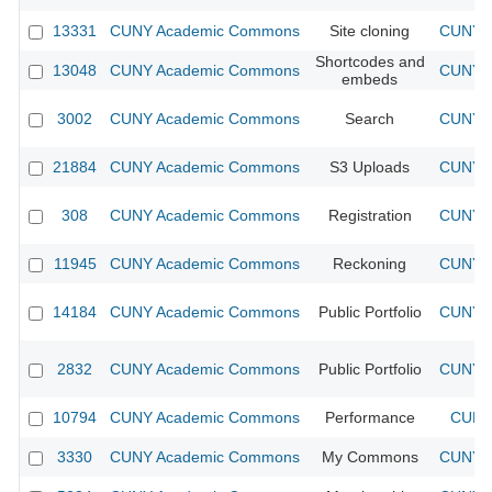
13331
CUNY Academic Commons
Site cloning
CUNY A
Shortcodes and
13048
CUNY Academic Commons
CUNY A
embeds
3002
CUNY Academic Commons
Search
CUNY A
21884
CUNY Academic Commons
S3 Uploads
CUNY A
308
CUNY Academic Commons
Registration
CUNY A
11945
CUNY Academic Commons
Reckoning
CUNY A
14184
CUNY Academic Commons
Public Portfolio
CUNY A
2832
CUNY Academic Commons
Public Portfolio
CUNY A
10794
CUNY Academic Commons
Performance
CUNY 
3330
CUNY Academic Commons
My Commons
CUNY A