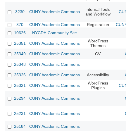
Internal Tools
3230
CUNY Academic Commons
CUNY 
and Workflow
370
CUNY Academic Commons
Registration
CUNY Ac
10626
NYCDH Community Site
WordPress
25351
CUNY Academic Commons
Themes
25349
CUNY Academic Commons
CV
CU
25348
CUNY Academic Commons
25326
CUNY Academic Commons
Accessibility
CU
WordPress
25321
CUNY Academic Commons
CUNY 
Plugins
25294
CUNY Academic Commons
CU
25231
CUNY Academic Commons
CU
25184
CUNY Academic Commons