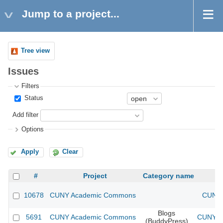
Jump to a project...
Tree view
Issues
Filters
Status
Add filter
Options
Apply
Clear
#
Project
Category name
10678
CUNY Academic Commons
CUNY 
Blogs
5691
CUNY Academic Commons
CUNY Ac
(BuddyPress)