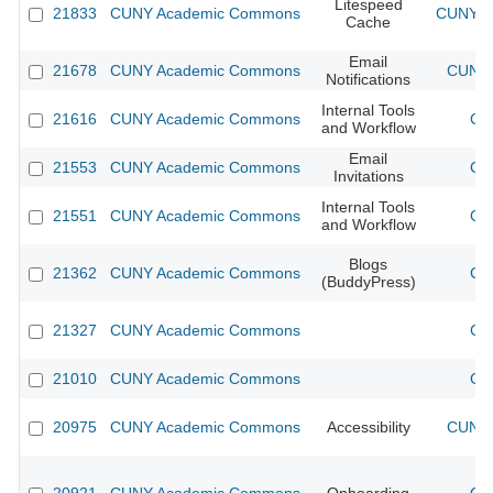
Litespeed
21833
CUNY Academic Commons
CUNY Ac
Cache
Email
21678
CUNY Academic Commons
CUNY 
Notifications
Internal Tools
21616
CUNY Academic Commons
CU
and Workflow
Email
21553
CUNY Academic Commons
CU
Invitations
Internal Tools
21551
CUNY Academic Commons
CU
and Workflow
Blogs
21362
CUNY Academic Commons
CU
(BuddyPress)
21327
CUNY Academic Commons
CU
21010
CUNY Academic Commons
CU
20975
CUNY Academic Commons
Accessibility
CUNY 