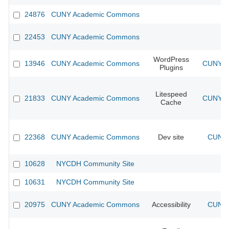
24876
CUNY Academic Commons
22453
CUNY Academic Commons
WordPress
13946
CUNY Academic Commons
CUNY Ac
Plugins
Litespeed
21833
CUNY Academic Commons
CUNY Ac
Cache
22368
CUNY Academic Commons
Dev site
CUNY 
10628
NYCDH Community Site
10631
NYCDH Community Site
20975
CUNY Academic Commons
Accessibility
CUNY 