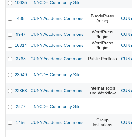
10625
NYCDH Community Site
BuddyPress
435
CUNY Academic Commons
CUNY Ac
(misc)
WordPress
9947
CUNY Academic Commons
CUNY Ac
Plugins
WordPress
16314
CUNY Academic Commons
CUNY Ac
Plugins
3768
CUNY Academic Commons
Public Portfolio
CUNY Ac
23949
NYCDH Community Site
Internal Tools
22353
CUNY Academic Commons
CUNY Ac
and Workflow
2577
NYCDH Community Site
Group
1456
CUNY Academic Commons
CUNY Ac
Invitations