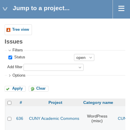
Jump to a project...
Tree view
Issues
Filters
Status
Add filter
Options
Apply
Clear
#
Project
Category name
WordPress
636
CUNY Academic Commons
CUNY 
(misc)