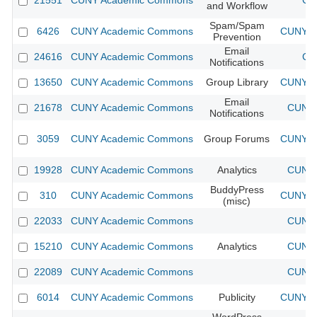
21551
CUNY Academic Commons
CU
and Workflow
Spam/Spam
6426
CUNY Academic Commons
CUNY Ac
Prevention
Email
24616
CUNY Academic Commons
CU
Notifications
13650
CUNY Academic Commons
Group Library
CUNY Ac
Email
21678
CUNY Academic Commons
CUNY 
Notifications
3059
CUNY Academic Commons
Group Forums
CUNY Ac
19928
CUNY Academic Commons
Analytics
CUNY 
BuddyPress
310
CUNY Academic Commons
CUNY Ac
(misc)
22033
CUNY Academic Commons
CUNY 
15210
CUNY Academic Commons
Analytics
CUNY 
22089
CUNY Academic Commons
CUNY 
6014
CUNY Academic Commons
Publicity
CUNY Ac