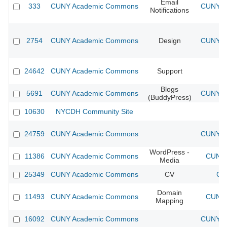
Email
333
CUNY Academic Commons
CUNY Ac
Notifications
2754
CUNY Academic Commons
Design
CUNY Ac
24642
CUNY Academic Commons
Support
Blogs
5691
CUNY Academic Commons
CUNY Ac
(BuddyPress)
10630
NYCDH Community Site
24759
CUNY Academic Commons
CUNY Ac
WordPress -
11386
CUNY Academic Commons
CUNY 
Media
25349
CUNY Academic Commons
CV
CU
Domain
11493
CUNY Academic Commons
CUNY 
Mapping
16092
CUNY Academic Commons
CUNY Ac