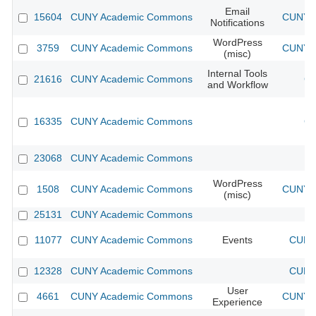
Email
15604
CUNY Academic Commons
CUNY A
Notifications
WordPress
3759
CUNY Academic Commons
CUNY A
(misc)
Internal Tools
21616
CUNY Academic Commons
CU
and Workflow
16335
CUNY Academic Commons
CU
23068
CUNY Academic Commons
WordPress
1508
CUNY Academic Commons
CUNY A
(misc)
25131
CUNY Academic Commons
11077
CUNY Academic Commons
Events
CUNY 
12328
CUNY Academic Commons
CUNY 
User
4661
CUNY Academic Commons
CUNY A
Experience