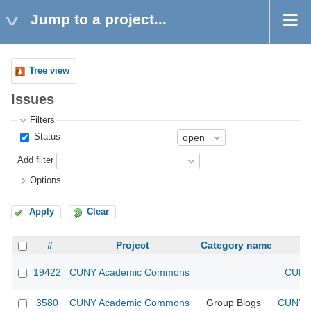
Jump to a project...
Tree view
Issues
Filters
Status
Add filter
Options
Apply
Clear
#
Project
Category name
19422
CUNY Academic Commons
CUNY 
3580
CUNY Academic Commons
Group Blogs
CUNY A