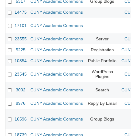
5317
CUNY Academic Commons
Group Blogs
CUNY 
14475
CUNY Academic Commons
CUNY 
17101
CUNY Academic Commons
CU
23555
CUNY Academic Commons
Server
CUNY 
5225
CUNY Academic Commons
Registration
CUNY A
10354
CUNY Academic Commons
Public Portfolio
CUNY A
WordPress
23545
CUNY Academic Commons
CUNY 
Plugins
3002
CUNY Academic Commons
Search
CUNY A
8976
CUNY Academic Commons
Reply By Email
CUNY 
16596
CUNY Academic Commons
Group Blogs
CU
18739
CUNY Academic Commons
CUNY 