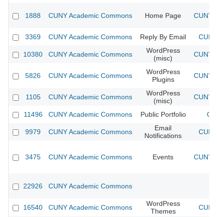
1888
CUNY Academic Commons
Home Page
CUNY A
3369
CUNY Academic Commons
Reply By Email
CUNY 
WordPress
10380
CUNY Academic Commons
CUNY A
(misc)
WordPress
5826
CUNY Academic Commons
CUNY A
Plugins
WordPress
1105
CUNY Academic Commons
CUNY A
(misc)
11496
CUNY Academic Commons
Public Portfolio
CU
Email
9979
CUNY Academic Commons
CUNY 
Notifications
3475
CUNY Academic Commons
Events
CUNY A
22926
CUNY Academic Commons
WordPress
16540
CUNY Academic Commons
CUNY 
Themes