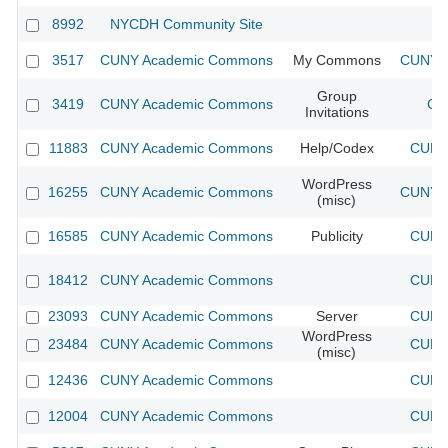
8992
NYCDH Community Site
3517
CUNY Academic Commons
My Commons
CUNY A
Group
3419
CUNY Academic Commons
CU
Invitations
11883
CUNY Academic Commons
Help/Codex
CUNY 
WordPress
16255
CUNY Academic Commons
CUNY A
(misc)
16585
CUNY Academic Commons
Publicity
CUNY 
18412
CUNY Academic Commons
CUNY 
23093
CUNY Academic Commons
Server
CUNY 
WordPress
23484
CUNY Academic Commons
CUNY 
(misc)
12436
CUNY Academic Commons
CUNY 
12004
CUNY Academic Commons
CUNY 