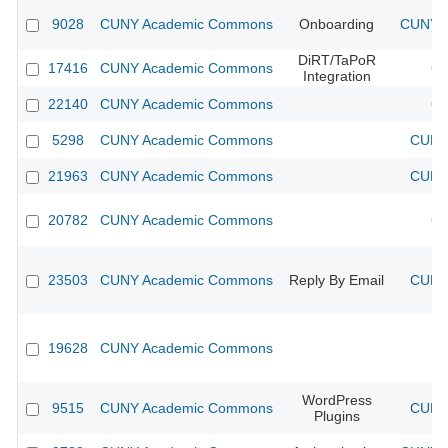
9028
CUNY Academic Commons
Onboarding
CUNY A
DiRT/TaPoR
17416
CUNY Academic Commons
CU
Integration
22140
CUNY Academic Commons
CU
5298
CUNY Academic Commons
CUNY 
21963
CUNY Academic Commons
CUNY 
20782
CUNY Academic Commons
CU
23503
CUNY Academic Commons
Reply By Email
CUNY 
19628
CUNY Academic Commons
WordPress
9515
CUNY Academic Commons
CUNY 
Plugins