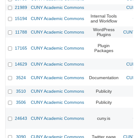
21989
CUNY Academic Commons
CUNY 
Internal Tools
15194
CUNY Academic Commons
CU
and Workflow
WordPress
11788
CUNY Academic Commons
CUNY A
Plugins
Plugin
17165
CUNY Academic Commons
Packages
14629
CUNY Academic Commons
CUNY 
3524
CUNY Academic Commons
Documentation
CUNY 
3510
CUNY Academic Commons
Publicity
C
3506
CUNY Academic Commons
Publicity
C
24643
CUNY Academic Commons
cuny.is
CU
3090
CUNY Academic Commons
Twitter page
CUNY A