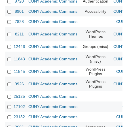
9720
CUNY Academic Commons
Authentication
CUNY A
8901
CUNY Academic Commons
Accessibility
CUNY A
7828
CUNY Academic Commons
CUNY 
WordPress
8211
CUNY Academic Commons
CUNY A
Themes
12446
CUNY Academic Commons
Groups (misc)
CUNY A
WordPress
11843
CUNY Academic Commons
CUNY A
(misc)
WordPress
11545
CUNY Academic Commons
CUNY 
Plugins
WordPress
9926
CUNY Academic Commons
CUNY A
Plugins
25125
CUNY Academic Commons
17102
CUNY Academic Commons
CU
23132
CUNY Academic Commons
CUNY 