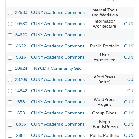
Internal Tools
22630
CUNY Academic Commons
CU
and Workflow
Information
10580
CUNY Academic Commons
CUNY A
Architecture
24620
CUNY Academic Commons
4622
CUNY Academic Commons
Public Portfolio
CUNY A
User
5316
CUNY Academic Commons
CUNY A
Experience
10624
NYCDH Community Site
WordPress
23709
CUNY Academic Commons
CUNY 
(misc)
14842
CUNY Academic Commons
CUNY 
WordPress
658
CUNY Academic Commons
CUNY A
Plugins
653
CUNY Academic Commons
Group Blogs
CUNY A
Blogs
8836
CUNY Academic Commons
CUNY A
(BuddyPress)
2881
CUNY Academic Commons
Public Portfolio
CUNY A