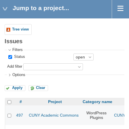
Jump to a project...
Tree view
Issues
Filters
Status
Add filter
Options
Apply
Clear
#
Project
Category name
WordPress
497
CUNY Academic Commons
CUNY Ac
Plugins