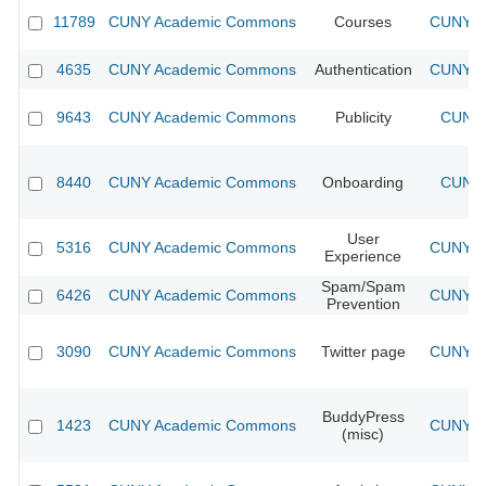
11789
CUNY Academic Commons
Courses
CUNY Ac
4635
CUNY Academic Commons
Authentication
CUNY Ac
9643
CUNY Academic Commons
Publicity
CUNY 
8440
CUNY Academic Commons
Onboarding
CUNY 
User
5316
CUNY Academic Commons
CUNY Ac
Experience
Spam/Spam
6426
CUNY Academic Commons
CUNY Ac
Prevention
3090
CUNY Academic Commons
Twitter page
CUNY Ac
BuddyPress
1423
CUNY Academic Commons
CUNY Ac
(misc)