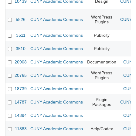
10439
CUNY Academic Commons
Design
CUNY Ac
WordPress
5826
CUNY Academic Commons
CUNY Ac
Plugins
3511
CUNY Academic Commons
Publicity
CU
3510
CUNY Academic Commons
Publicity
CU
20908
CUNY Academic Commons
Documentation
CUNY 
WordPress
20765
CUNY Academic Commons
CUNY 
Plugins
18739
CUNY Academic Commons
CUNY 
Plugin
14787
CUNY Academic Commons
CUNY Ac
Packages
14394
CUNY Academic Commons
CUNY 
11883
CUNY Academic Commons
Help/Codex
CUNY 