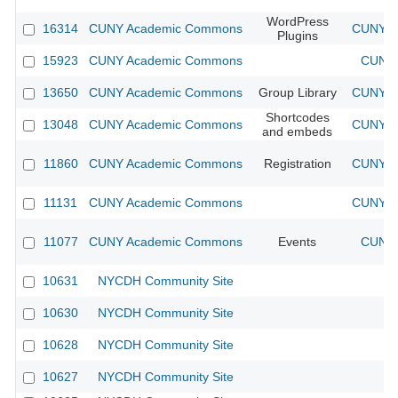
WordPress
16314
CUNY Academic Commons
CUNY Ac
Plugins
15923
CUNY Academic Commons
CUNY 
13650
CUNY Academic Commons
Group Library
CUNY Ac
Shortcodes
13048
CUNY Academic Commons
CUNY Ac
and embeds
11860
CUNY Academic Commons
Registration
CUNY Ac
11131
CUNY Academic Commons
CUNY Ac
11077
CUNY Academic Commons
Events
CUNY 
10631
NYCDH Community Site
10630
NYCDH Community Site
10628
NYCDH Community Site
10627
NYCDH Community Site