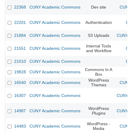
22368
CUNY Academic Commons
Dev site
CUNY 
22201
CUNY Academic Commons
Authentication
CU
21884
CUNY Academic Commons
S3 Uploads
CUNY Ac
Internal Tools
21551
CUNY Academic Commons
CU
and Workflow
21010
CUNY Academic Commons
CU
Commons In A
19828
CUNY Academic Commons
Box
WordPress
16540
CUNY Academic Commons
CUNY 
Themes
16307
CUNY Academic Commons
CUNY Ac
WordPress
14987
CUNY Academic Commons
CUNY Ac
Plugins
WordPress -
14483
CUNY Academic Commons
CUNY 
Media