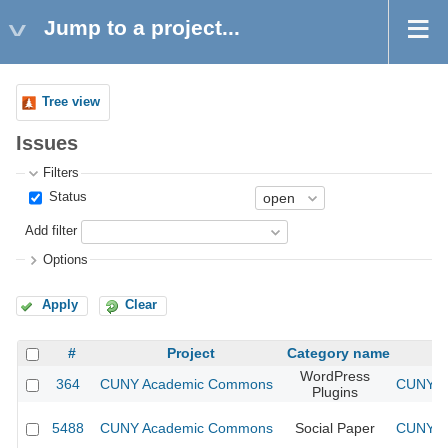
Jump to a project...
Tree view
Issues
Filters
Status
Add filter
Options
Apply
Clear
#
Project
Category name
WordPress
364
CUNY Academic Commons
CUNY Ac
Plugins
5488
CUNY Academic Commons
Social Paper
CUNY Ac