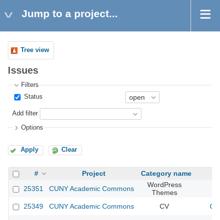
Jump to a project...
Tree view
Issues
Filters
Status
Add filter
Options
Apply
Clear
#
Project
Category name
WordPress
25351
CUNY Academic Commons
Themes
25349
CUNY Academic Commons
CV
CU