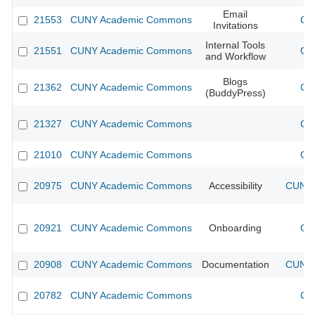
Email
21553
CUNY Academic Commons
CU
Invitations
Internal Tools
21551
CUNY Academic Commons
CU
and Workflow
Blogs
21362
CUNY Academic Commons
CU
(BuddyPress)
21327
CUNY Academic Commons
CU
21010
CUNY Academic Commons
CU
20975
CUNY Academic Commons
Accessibility
CUNY 
20921
CUNY Academic Commons
Onboarding
CU
20908
CUNY Academic Commons
Documentation
CUNY 
20782
CUNY Academic Commons
CU