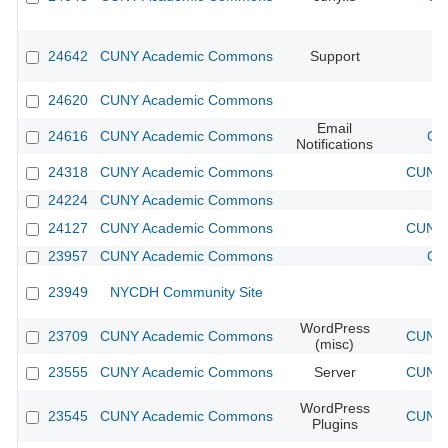
24642
CUNY Academic Commons
Support
24620
CUNY Academic Commons
Email
24616
CUNY Academic Commons
CU
Notifications
24318
CUNY Academic Commons
CUNY 
24224
CUNY Academic Commons
24127
CUNY Academic Commons
CUNY 
23957
CUNY Academic Commons
CU
23949
NYCDH Community Site
WordPress
23709
CUNY Academic Commons
CUNY 
(misc)
23555
CUNY Academic Commons
Server
CUNY 
WordPress
23545
CUNY Academic Commons
CUNY 
Plugins