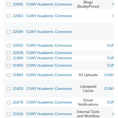
Blogs
22055
CUNY Academic Commons
CU
(BuddyPress)
22053
CUNY Academic Commons
CU
22049
CUNY Academic Commons
22033
CUNY Academic Commons
CUNY 
22029
CUNY Academic Commons
21989
CUNY Academic Commons
CUNY 
21963
CUNY Academic Commons
CUNY 
21884
CUNY Academic Commons
S3 Uploads
CUNY Ac
Litespeed
21833
CUNY Academic Commons
CUNY Ac
Cache
Email
21678
CUNY Academic Commons
CUNY 
Notifications
Internal Tools
21616
CUNY Academic Commons
CU
and Workflow