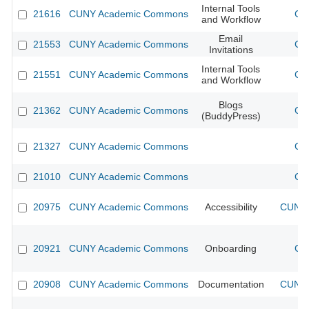
Internal Tools
21616
CUNY Academic Commons
CU
and Workflow
Email
21553
CUNY Academic Commons
CU
Invitations
Internal Tools
21551
CUNY Academic Commons
CU
and Workflow
Blogs
21362
CUNY Academic Commons
CU
(BuddyPress)
21327
CUNY Academic Commons
CU
21010
CUNY Academic Commons
CU
20975
CUNY Academic Commons
Accessibility
CUNY 
20921
CUNY Academic Commons
Onboarding
CU
20908
CUNY Academic Commons
Documentation
CUNY 