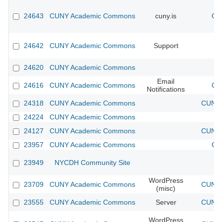
24643
CUNY Academic Commons
cuny.is
CU
24642
CUNY Academic Commons
Support
24620
CUNY Academic Commons
Email
24616
CUNY Academic Commons
CU
Notifications
24318
CUNY Academic Commons
CUNY 
24224
CUNY Academic Commons
24127
CUNY Academic Commons
CUNY 
23957
CUNY Academic Commons
CU
23949
NYCDH Community Site
WordPress
23709
CUNY Academic Commons
CUNY 
(misc)
23555
CUNY Academic Commons
Server
CUNY 
WordPress