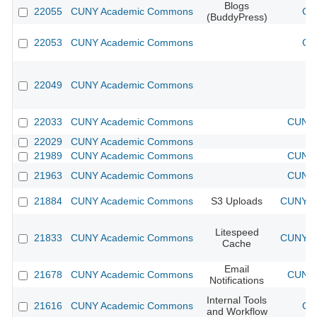
Blogs
22055
CUNY Academic Commons
CU
(BuddyPress)
22053
CUNY Academic Commons
CU
22049
CUNY Academic Commons
22033
CUNY Academic Commons
CUNY 
22029
CUNY Academic Commons
21989
CUNY Academic Commons
CUNY 
21963
CUNY Academic Commons
CUNY 
21884
CUNY Academic Commons
S3 Uploads
CUNY Ac
Litespeed
21833
CUNY Academic Commons
CUNY Ac
Cache
Email
21678
CUNY Academic Commons
CUNY 
Notifications
Internal Tools
21616
CUNY Academic Commons
CU
and Workflow