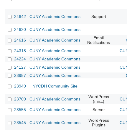
24642
CUNY Academic Commons
Support
24620
CUNY Academic Commons
Email
24616
CUNY Academic Commons
CU
Notifications
24318
CUNY Academic Commons
CUNY 
24224
CUNY Academic Commons
24127
CUNY Academic Commons
CUNY 
23957
CUNY Academic Commons
CU
23949
NYCDH Community Site
WordPress
23709
CUNY Academic Commons
CUNY 
(misc)
23555
CUNY Academic Commons
Server
CUNY 
WordPress
23545
CUNY Academic Commons
CUNY 
Plugins