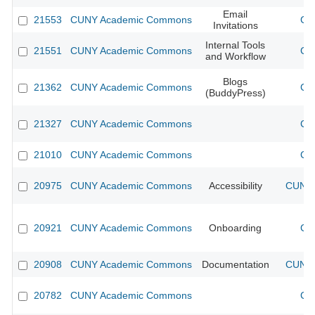
Email
21553
CUNY Academic Commons
CU
Invitations
Internal Tools
21551
CUNY Academic Commons
CU
and Workflow
Blogs
21362
CUNY Academic Commons
CU
(BuddyPress)
21327
CUNY Academic Commons
CU
21010
CUNY Academic Commons
CU
20975
CUNY Academic Commons
Accessibility
CUNY 
20921
CUNY Academic Commons
Onboarding
CU
20908
CUNY Academic Commons
Documentation
CUNY 
20782
CUNY Academic Commons
CU