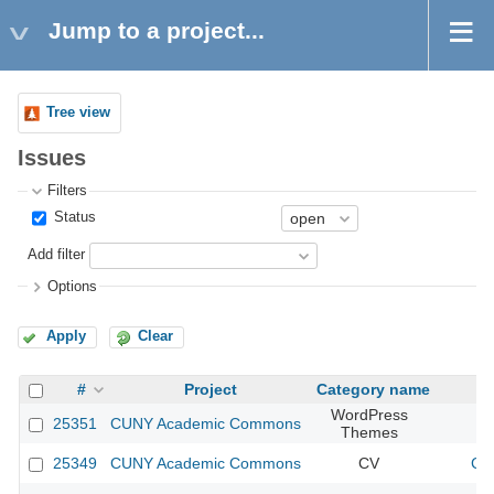
Jump to a project...
Tree view
Issues
Filters
Status
Add filter
Options
Apply
Clear
#
Project
Category name
WordPress
25351
CUNY Academic Commons
Themes
25349
CUNY Academic Commons
CV
CU