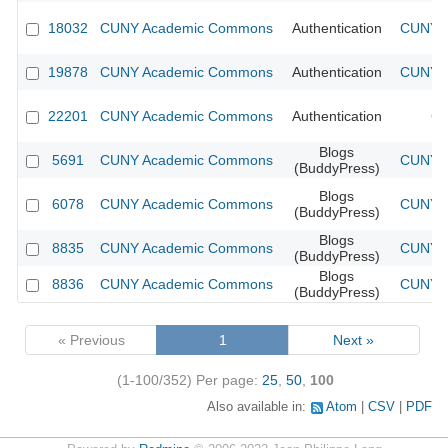
18032
CUNY Academic Commons
Authentication
CUNY A
19878
CUNY Academic Commons
Authentication
CUNY A
22201
CUNY Academic Commons
Authentication
CU
Blogs
5691
CUNY Academic Commons
CUNY A
(BuddyPress)
Blogs
6078
CUNY Academic Commons
CUNY A
(BuddyPress)
Blogs
8835
CUNY Academic Commons
CUNY A
(BuddyPress)
Blogs
8836
CUNY Academic Commons
CUNY A
(BuddyPress)
« Previous
1
Next »
(1-100/352)
Per page:
25
,
50
,
100
Also available in:
Atom
CSV
PDF