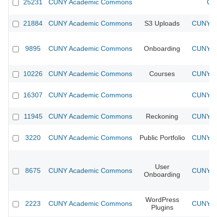
25231
CUNY Academic Commons
CU
21884
CUNY Academic Commons
S3 Uploads
CUNY Ac
9895
CUNY Academic Commons
Onboarding
CUNY Ac
10226
CUNY Academic Commons
Courses
CUNY Ac
16307
CUNY Academic Commons
CUNY Ac
11945
CUNY Academic Commons
Reckoning
CUNY Ac
3220
CUNY Academic Commons
Public Portfolio
CUNY Ac
User
8675
CUNY Academic Commons
CUNY Ac
Onboarding
WordPress
2223
CUNY Academic Commons
CUNY Ac
Plugins