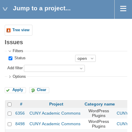
Jump to a project...
Tree view
Issues
Filters
Status
Add filter
Options
Apply
Clear
#
Project
Category name
WordPress
6356
CUNY Academic Commons
CUNY Ac
Plugins
WordPress
8498
CUNY Academic Commons
CUNY Ac
Plugins