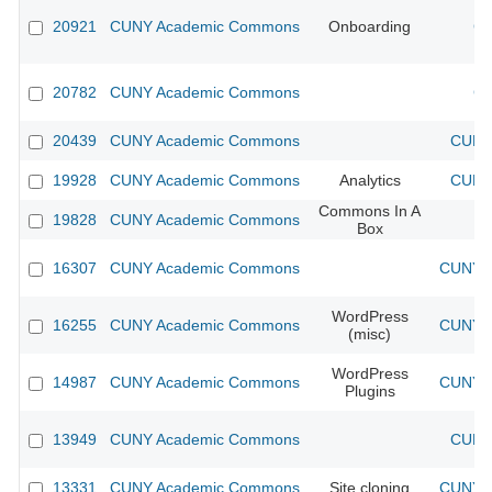
20921
CUNY Academic Commons
Onboarding
CU
20782
CUNY Academic Commons
CU
20439
CUNY Academic Commons
CUNY 
19928
CUNY Academic Commons
Analytics
CUNY 
Commons In A
19828
CUNY Academic Commons
Box
16307
CUNY Academic Commons
CUNY A
WordPress
16255
CUNY Academic Commons
CUNY A
(misc)
WordPress
14987
CUNY Academic Commons
CUNY A
Plugins
13949
CUNY Academic Commons
CUNY 
13331
CUNY Academic Commons
Site cloning
CUNY A