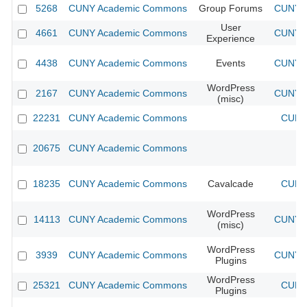
5268
CUNY Academic Commons
Group Forums
CUNY A
User
4661
CUNY Academic Commons
CUNY A
Experience
4438
CUNY Academic Commons
Events
CUNY A
WordPress
2167
CUNY Academic Commons
CUNY A
(misc)
22231
CUNY Academic Commons
CUNY 
20675
CUNY Academic Commons
18235
CUNY Academic Commons
Cavalcade
CUNY 
WordPress
14113
CUNY Academic Commons
CUNY A
(misc)
WordPress
3939
CUNY Academic Commons
CUNY A
Plugins
WordPress
25321
CUNY Academic Commons
CUNY 
Plugins