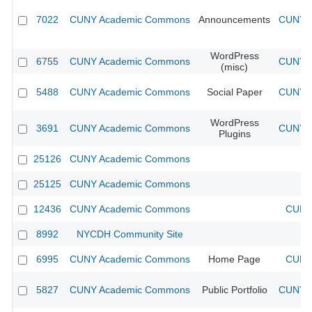
7022
CUNY Academic Commons
Announcements
CUNY A
WordPress
6755
CUNY Academic Commons
CUNY A
(misc)
5488
CUNY Academic Commons
Social Paper
CUNY A
WordPress
3691
CUNY Academic Commons
CUNY A
Plugins
25126
CUNY Academic Commons
25125
CUNY Academic Commons
12436
CUNY Academic Commons
CUNY 
8992
NYCDH Community Site
6995
CUNY Academic Commons
Home Page
CUNY 
5827
CUNY Academic Commons
Public Portfolio
CUNY A