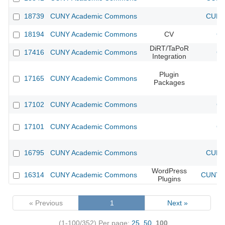
18739
CUNY Academic Commons
CUNY 
18194
CUNY Academic Commons
CV
CU
DiRT/TaPoR
17416
CUNY Academic Commons
CU
Integration
Plugin
17165
CUNY Academic Commons
Packages
17102
CUNY Academic Commons
CU
17101
CUNY Academic Commons
CU
16795
CUNY Academic Commons
CUNY 
WordPress
16314
CUNY Academic Commons
CUNY A
Plugins
« Previous
1
Next »
(1-100/352)
Per page:
25
,
50
,
100