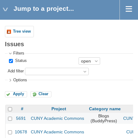
Jump to a project...
Tree view
Issues
Filters
Status
Add filter
Options
Apply
Clear
#
Project
Category name
Blogs
5691
CUNY Academic Commons
CUNY A
(BuddyPress)
10678
CUNY Academic Commons
CUNY 