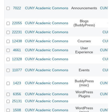
7022
CUNY Academic Commons
Announcements
CUNY A
Blogs
22055
CUNY Academic Commons
CU
(BuddyPress)
22231
CUNY Academic Commons
CUNY 
12438
CUNY Academic Commons
Courses
CUNY 
User
4661
CUNY Academic Commons
CUNY A
Experience
12328
CUNY Academic Commons
CUNY 
11077
CUNY Academic Commons
Events
CUNY 
BuddyPress
1423
CUNY Academic Commons
CUNY A
(misc)
WordPress
6356
CUNY Academic Commons
CUNY A
Plugins
25131
CUNY Academic Commons
WordPress
1508
CUNY Academic Commons
CUNY A