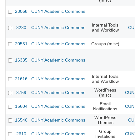
(misc)
23068
CUNY Academic Commons
Internal Tools
3230
CUNY Academic Commons
CUNY 
and Workflow
20551
CUNY Academic Commons
Groups (misc)
CU
16335
CUNY Academic Commons
CU
Internal Tools
21616
CUNY Academic Commons
CU
and Workflow
WordPress
3759
CUNY Academic Commons
CUNY A
(misc)
Email
15604
CUNY Academic Commons
CUNY A
Notifications
WordPress
16540
CUNY Academic Commons
CUNY 
Themes
Group
2610
CUNY Academic Commons
CUNY A
Invitations