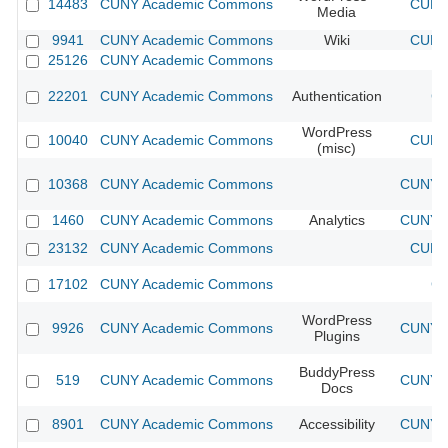
14483
CUNY Academic Commons
CUNY 
Media
9941
CUNY Academic Commons
Wiki
CUNY 
25126
CUNY Academic Commons
22201
CUNY Academic Commons
Authentication
CU
WordPress
10040
CUNY Academic Commons
CUNY 
(misc)
10368
CUNY Academic Commons
CUNY A
1460
CUNY Academic Commons
Analytics
CUNY A
23132
CUNY Academic Commons
CUNY 
17102
CUNY Academic Commons
CU
WordPress
9926
CUNY Academic Commons
CUNY A
Plugins
BuddyPress
519
CUNY Academic Commons
CUNY A
Docs
8901
CUNY Academic Commons
Accessibility
CUNY A