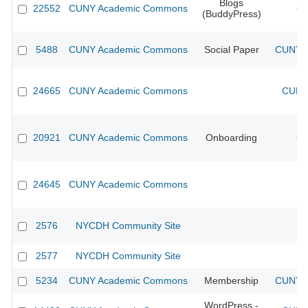
Blogs
22552
CUNY Academic Commons
CU
(BuddyPress)
5488
CUNY Academic Commons
Social Paper
CUNY A
24665
CUNY Academic Commons
CUNY 
20921
CUNY Academic Commons
Onboarding
CU
24645
CUNY Academic Commons
2576
NYCDH Community Site
2577
NYCDH Community Site
5234
CUNY Academic Commons
Membership
CUNY A
WordPress -