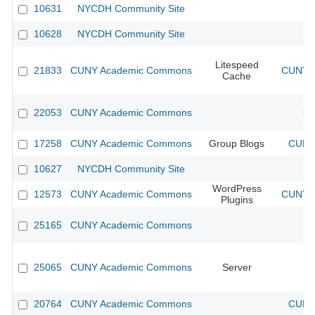
10631
NYCDH Community Site
10628
NYCDH Community Site
Litespeed
21833
CUNY Academic Commons
CUNY A
Cache
22053
CUNY Academic Commons
CU
17258
CUNY Academic Commons
Group Blogs
CUNY 
10627
NYCDH Community Site
WordPress
12573
CUNY Academic Commons
CUNY A
Plugins
25165
CUNY Academic Commons
25065
CUNY Academic Commons
Server
20764
CUNY Academic Commons
CUNY 