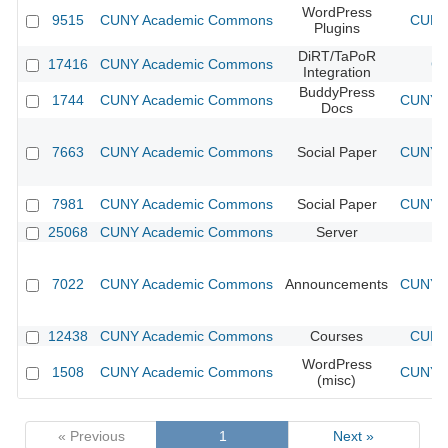
WordPress
9515
CUNY Academic Commons
CUNY 
Plugins
DiRT/TaPoR
17416
CUNY Academic Commons
CU
Integration
BuddyPress
1744
CUNY Academic Commons
CUNY A
Docs
7663
CUNY Academic Commons
Social Paper
CUNY A
7981
CUNY Academic Commons
Social Paper
CUNY A
25068
CUNY Academic Commons
Server
7022
CUNY Academic Commons
Announcements
CUNY A
12438
CUNY Academic Commons
Courses
CUNY 
WordPress
1508
CUNY Academic Commons
CUNY A
(misc)
« Previous
1
Next »