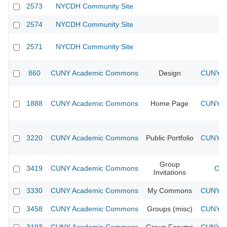
2573
NYCDH Community Site
2574
NYCDH Community Site
2571
NYCDH Community Site
860
CUNY Academic Commons
Design
CUNY Ac
1888
CUNY Academic Commons
Home Page
CUNY Ac
3220
CUNY Academic Commons
Public Portfolio
CUNY Ac
Group
3419
CUNY Academic Commons
CUN
Invitations
3330
CUNY Academic Commons
My Commons
CUNY Ac
3458
CUNY Academic Commons
Groups (misc)
CUNY Ac