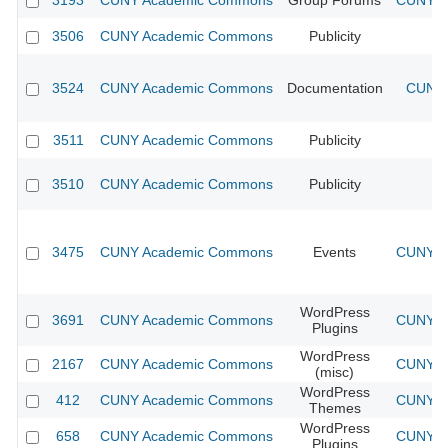
3193
CUNY Academic Commons
Group Forums
CUNY Ac
3506
CUNY Academic Commons
Publicity
CU
3524
CUNY Academic Commons
Documentation
CUNY 
3511
CUNY Academic Commons
Publicity
CU
3510
CUNY Academic Commons
Publicity
CU
3475
CUNY Academic Commons
Events
CUNY Ac
WordPress
3691
CUNY Academic Commons
CUNY Ac
Plugins
WordPress
2167
CUNY Academic Commons
CUNY Ac
(misc)
WordPress
412
CUNY Academic Commons
CUNY Ac
Themes
WordPress
658
CUNY Academic Commons
CUNY Ac
Plugins