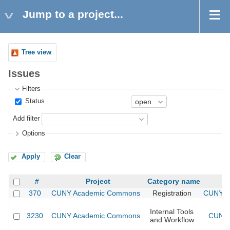
Jump to a project...
Tree view
Issues
Filters
Status
Add filter
Options
Apply
Clear
#
Project
Category name
370
CUNY Academic Commons
Registration
CUNY Ac
Internal Tools
3230
CUNY Academic Commons
CUNY 
and Workflow