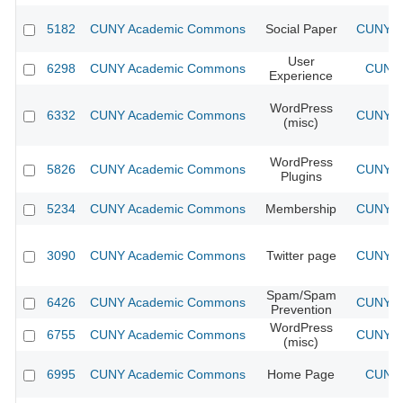
5182
CUNY Academic Commons
Social Paper
CUNY Ac
User
6298
CUNY Academic Commons
CUNY 
Experience
WordPress
6332
CUNY Academic Commons
CUNY Ac
(misc)
WordPress
5826
CUNY Academic Commons
CUNY Ac
Plugins
5234
CUNY Academic Commons
Membership
CUNY Ac
3090
CUNY Academic Commons
Twitter page
CUNY Ac
Spam/Spam
6426
CUNY Academic Commons
CUNY Ac
Prevention
WordPress
6755
CUNY Academic Commons
CUNY Ac
(misc)
6995
CUNY Academic Commons
Home Page
CUNY 