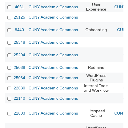
User
4661
CUNY Academic Commons
CUNY A
Experience
25125
CUNY Academic Commons
8440
CUNY Academic Commons
Onboarding
CUNY 
25348
CUNY Academic Commons
25294
CUNY Academic Commons
CU
25038
CUNY Academic Commons
Redmine
WordPress
25034
CUNY Academic Commons
Plugins
Internal Tools
22630
CUNY Academic Commons
CU
and Workflow
22140
CUNY Academic Commons
CU
Litespeed
21833
CUNY Academic Commons
CUNY A
Cache