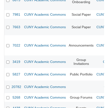
8675
CUNY Academic Commons
CUNY A
Onboarding
7981
CUNY Academic Commons
Social Paper
CUNY A
7663
CUNY Academic Commons
Social Paper
CUNY A
7022
CUNY Academic Commons
Announcements
CUNY A
Group
3419
CUNY Academic Commons
CU
Invitations
5827
CUNY Academic Commons
Public Portfolio
CUNY A
20782
CUNY Academic Commons
CU
5268
CUNY Academic Commons
Group Forums
CUNY A