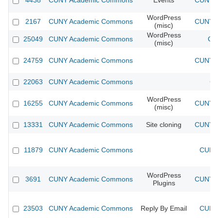
4438
CUNY Academic Commons
Events
CUNY A
WordPress
2167
CUNY Academic Commons
CUNY A
(misc)
WordPress
25049
CUNY Academic Commons
CU
(misc)
24759
CUNY Academic Commons
CUNY A
22063
CUNY Academic Commons
CU
WordPress
16255
CUNY Academic Commons
CUNY A
(misc)
13331
CUNY Academic Commons
Site cloning
CUNY A
11879
CUNY Academic Commons
CUNY 
WordPress
3691
CUNY Academic Commons
CUNY A
Plugins
23503
CUNY Academic Commons
Reply By Email
CUNY 