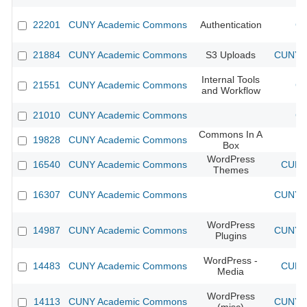
22201
CUNY Academic Commons
Authentication
CU
21884
CUNY Academic Commons
S3 Uploads
CUNY A
Internal Tools
21551
CUNY Academic Commons
CU
and Workflow
21010
CUNY Academic Commons
CU
Commons In A
19828
CUNY Academic Commons
Box
WordPress
16540
CUNY Academic Commons
CUNY 
Themes
16307
CUNY Academic Commons
CUNY A
WordPress
14987
CUNY Academic Commons
CUNY A
Plugins
WordPress -
14483
CUNY Academic Commons
CUNY 
Media
WordPress
14113
CUNY Academic Commons
CUNY A