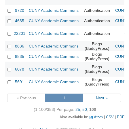
9720
CUNY Academic Commons
Authentication
CUNY A
4635
CUNY Academic Commons
Authentication
CUNY A
22201
CUNY Academic Commons
Authentication
CU
Blogs
8836
CUNY Academic Commons
CUNY A
(BuddyPress)
Blogs
8835
CUNY Academic Commons
CUNY A
(BuddyPress)
Blogs
6078
CUNY Academic Commons
CUNY A
(BuddyPress)
Blogs
5691
CUNY Academic Commons
CUNY A
(BuddyPress)
« Previous
1
Next »
(1-100/353)
Per page:
25
,
50
,
100
Also available in:
Atom
CSV
PDF