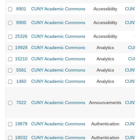
8901
CUNY Academic Commons
Accessibility
CUNY A
8900
CUNY Academic Commons
Accessibility
CUNY A
25326
CUNY Academic Commons
Accessibility
CU
19928
CUNY Academic Commons
Analytics
CUNY 
15210
CUNY Academic Commons
Analytics
CUNY 
5581
CUNY Academic Commons
Analytics
CUNY A
1460
CUNY Academic Commons
Analytics
CUNY A
7022
CUNY Academic Commons
Announcements
CUNY A
19878
CUNY Academic Commons
Authentication
CUNY A
18032
CUNY Academic Commons
Authentication
CUNY A