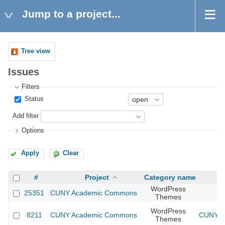
Jump to a project...
Tree view
Issues
Filters
Status
Add filter
Options
Apply
Clear
#
Project
Category name
WordPress
25351
CUNY Academic Commons
Themes
WordPress
8211
CUNY Academic Commons
CUNY Ac
Themes