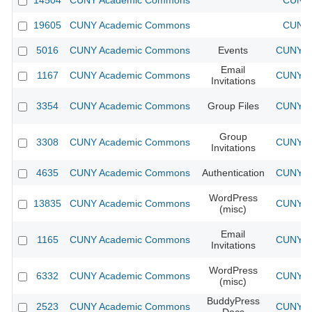
14504
CUNY Academic Commons
CUNY 
19605
CUNY Academic Commons
CUNY 
5016
CUNY Academic Commons
Events
CUNY Ac
Email
1167
CUNY Academic Commons
CUNY Ac
Invitations
3354
CUNY Academic Commons
Group Files
CUNY Ac
Group
3308
CUNY Academic Commons
CUNY Ac
Invitations
4635
CUNY Academic Commons
Authentication
CUNY Ac
WordPress
13835
CUNY Academic Commons
CUNY Ac
(misc)
Email
1165
CUNY Academic Commons
CUNY Ac
Invitations
WordPress
6332
CUNY Academic Commons
CUNY Ac
(misc)
BuddyPress
2523
CUNY Academic Commons
CUNY Ac