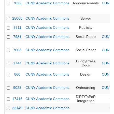
7022
CUNY Academic Commons
Announcements
CUNY A
25068
CUNY Academic Commons
Server
3511
CUNY Academic Commons
Publicity
C
7981
CUNY Academic Commons
Social Paper
CUNY A
7663
CUNY Academic Commons
Social Paper
CUNY A
BuddyPress
1744
CUNY Academic Commons
CUNY A
Docs
860
CUNY Academic Commons
Design
CUNY A
9028
CUNY Academic Commons
Onboarding
CUNY A
DiRT/TaPoR
17416
CUNY Academic Commons
CU
Integration
22140
CUNY Academic Commons
CU