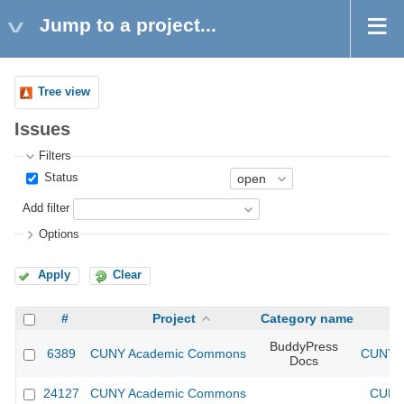
Jump to a project...
Tree view
Issues
Filters
Status
Add filter
Options
Apply
Clear
#
Project
Category name
BuddyPress
6389
CUNY Academic Commons
CUNY A
Docs
24127
CUNY Academic Commons
CUNY 