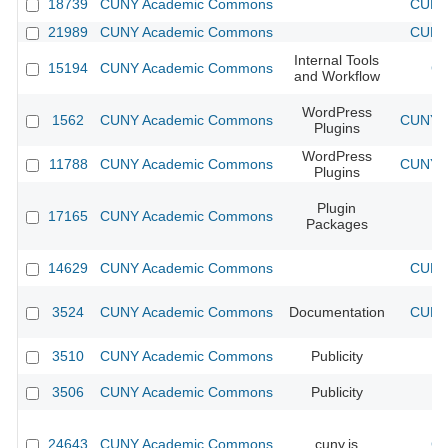
18739
CUNY Academic Commons
CUNY 
21989
CUNY Academic Commons
CUNY 
Internal Tools
15194
CUNY Academic Commons
CU
and Workflow
WordPress
1562
CUNY Academic Commons
CUNY A
Plugins
WordPress
11788
CUNY Academic Commons
CUNY A
Plugins
Plugin
17165
CUNY Academic Commons
Packages
14629
CUNY Academic Commons
CUNY 
3524
CUNY Academic Commons
Documentation
CUNY 
3510
CUNY Academic Commons
Publicity
C
3506
CUNY Academic Commons
Publicity
C
24643
CUNY Academic Commons
cuny.is
CU