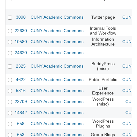
3090
CUNY Academic Commons
Twitter page
CUNY A
Internal Tools
22630
CUNY Academic Commons
CU
and Workflow
Information
10580
CUNY Academic Commons
CUNY A
Architecture
24620
CUNY Academic Commons
BuddyPress
2325
CUNY Academic Commons
CUNY A
(misc)
4622
CUNY Academic Commons
Public Portfolio
CUNY A
User
5316
CUNY Academic Commons
CUNY A
Experience
WordPress
23709
CUNY Academic Commons
CUNY 
(misc)
14842
CUNY Academic Commons
CUNY 
WordPress
658
CUNY Academic Commons
CUNY A
Plugins
653
CUNY Academic Commons
Group Blogs
CUNY A