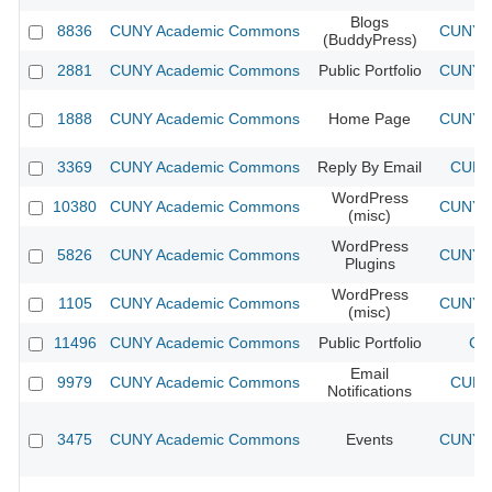
Blogs
8836
CUNY Academic Commons
CUNY A
(BuddyPress)
2881
CUNY Academic Commons
Public Portfolio
CUNY A
1888
CUNY Academic Commons
Home Page
CUNY A
3369
CUNY Academic Commons
Reply By Email
CUNY 
WordPress
10380
CUNY Academic Commons
CUNY A
(misc)
WordPress
5826
CUNY Academic Commons
CUNY A
Plugins
WordPress
1105
CUNY Academic Commons
CUNY A
(misc)
11496
CUNY Academic Commons
Public Portfolio
CU
Email
9979
CUNY Academic Commons
CUNY 
Notifications
3475
CUNY Academic Commons
Events
CUNY A