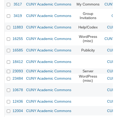
3517
CUNY Academic Commons
My Commons
CUNY A
Group
3419
CUNY Academic Commons
CU
Invitations
11883
CUNY Academic Commons
Help/Codex
CUNY 
WordPress
16255
CUNY Academic Commons
CUNY A
(misc)
16585
CUNY Academic Commons
Publicity
CUNY 
18412
CUNY Academic Commons
CUNY 
23093
CUNY Academic Commons
Server
CUNY 
WordPress
23484
CUNY Academic Commons
CUNY 
(misc)
10678
CUNY Academic Commons
CUNY 
12436
CUNY Academic Commons
CUNY 
12004
CUNY Academic Commons
CUNY 