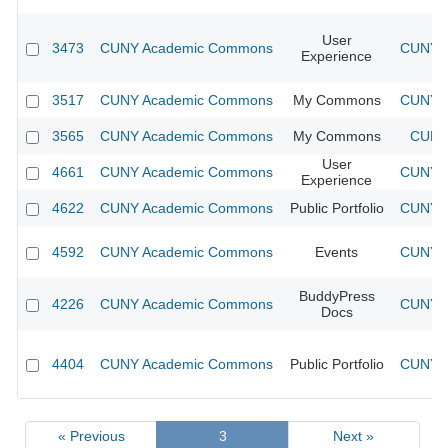
User
3473
CUNY Academic Commons
CUNY A
Experience
3517
CUNY Academic Commons
My Commons
CUNY A
3565
CUNY Academic Commons
My Commons
CUNY 
User
4661
CUNY Academic Commons
CUNY A
Experience
4622
CUNY Academic Commons
Public Portfolio
CUNY A
4592
CUNY Academic Commons
Events
CUNY A
BuddyPress
4226
CUNY Academic Commons
CUNY A
Docs
4404
CUNY Academic Commons
Public Portfolio
CUNY A
« Previous
3
Next »