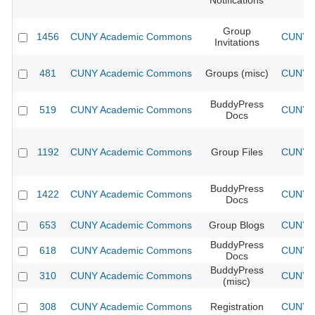
Notifications
Group
1456
CUNY Academic Commons
CUNY A
Invitations
481
CUNY Academic Commons
Groups (misc)
CUNY A
BuddyPress
519
CUNY Academic Commons
CUNY A
Docs
1192
CUNY Academic Commons
Group Files
CUNY A
BuddyPress
1422
CUNY Academic Commons
CUNY A
Docs
653
CUNY Academic Commons
Group Blogs
CUNY A
BuddyPress
618
CUNY Academic Commons
CUNY A
Docs
BuddyPress
310
CUNY Academic Commons
CUNY A
(misc)
308
CUNY Academic Commons
Registration
CUNY A