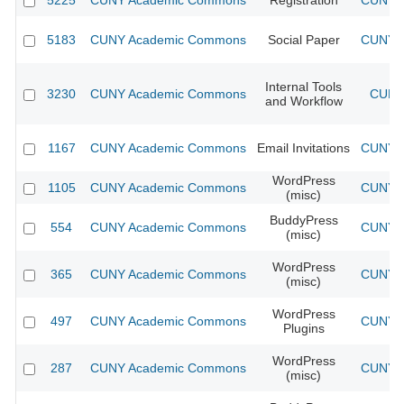
5225
CUNY Academic Commons
Registration
CUNY A
5183
CUNY Academic Commons
Social Paper
CUNY A
Internal Tools
3230
CUNY Academic Commons
CUNY 
and Workflow
1167
CUNY Academic Commons
Email Invitations
CUNY A
WordPress
1105
CUNY Academic Commons
CUNY A
(misc)
BuddyPress
554
CUNY Academic Commons
CUNY A
(misc)
WordPress
365
CUNY Academic Commons
CUNY A
(misc)
WordPress
497
CUNY Academic Commons
CUNY A
Plugins
WordPress
287
CUNY Academic Commons
CUNY A
(misc)