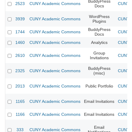
BuddyPress
2523
CUNY Academic Commons
CUNY A
Docs
WordPress
3939
CUNY Academic Commons
CUNY A
Plugins
BuddyPress
1744
CUNY Academic Commons
CUNY A
Docs
1460
CUNY Academic Commons
Analytics
CUNY A
Group
2610
CUNY Academic Commons
CUNY A
Invitations
BuddyPress
2325
CUNY Academic Commons
CUNY A
(misc)
2013
CUNY Academic Commons
Public Portfolio
CUNY A
1165
CUNY Academic Commons
Email Invitations
CUNY A
1166
CUNY Academic Commons
Email Invitations
CUNY A
Email
333
CUNY Academic Commons
CUNY A