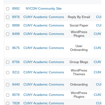
8992
NYCDH Community Site
8976
CUNY Academic Commons
Reply By Email
CUNY 
8898
CUNY Academic Commons
Social Paper
CUNY 
WordPress
8498
CUNY Academic Commons
CUNY A
Plugins
User
8675
CUNY Academic Commons
CUNY A
Onboarding
8756
CUNY Academic Commons
Group Blogs
CUNY A
WordPress
8211
CUNY Academic Commons
CUNY A
Themes
8440
CUNY Academic Commons
Onboarding
CUNY 
WordPress
8078
CUNY Academic Commons
CUNY A
Plugins
7828
CUNY Academic Commons
CUNY 