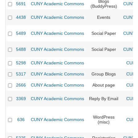
Blogs
5691
CUNY Academic Commons
CUNY A
(BuddyPress)
4438
CUNY Academic Commons
Events
CUNY A
5489
CUNY Academic Commons
Social Paper
CUNY A
5488
CUNY Academic Commons
Social Paper
CUNY A
5298
CUNY Academic Commons
CUNY 
5317
CUNY Academic Commons
Group Blogs
CUNY 
2666
CUNY Academic Commons
About page
CUNY 
3369
CUNY Academic Commons
Reply By Email
CUNY 
WordPress
636
CUNY Academic Commons
CUNY 
(misc)