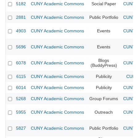
5182
CUNY Academic Commons
Social Paper
CUNY A
2881
CUNY Academic Commons
Public Portfolio
CUNY A
4903
CUNY Academic Commons
Events
CUNY A
5696
CUNY Academic Commons
Events
CUNY A
Blogs
6078
CUNY Academic Commons
CUNY A
(BuddyPress)
6115
CUNY Academic Commons
Publicity
CUNY 
6014
CUNY Academic Commons
Publicity
CUNY A
5268
CUNY Academic Commons
Group Forums
CUNY A
5955
CUNY Academic Commons
Outreach
CUNY A
5827
CUNY Academic Commons
Public Portfolio
CUNY A