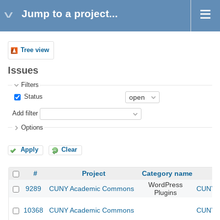
Jump to a project...
Tree view
Issues
Filters
Status
Add filter
Options
Apply
Clear
#
Project
Category name
WordPress
9289
CUNY Academic Commons
CUNY A
Plugins
10368
CUNY Academic Commons
CUNY A