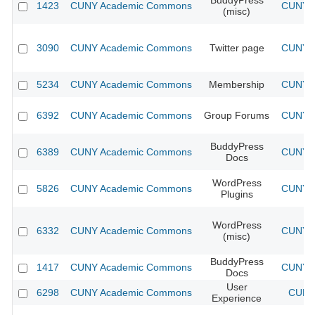
BuddyPress
1423
CUNY Academic Commons
CUNY A
(misc)
3090
CUNY Academic Commons
Twitter page
CUNY A
5234
CUNY Academic Commons
Membership
CUNY A
6392
CUNY Academic Commons
Group Forums
CUNY A
BuddyPress
6389
CUNY Academic Commons
CUNY A
Docs
WordPress
5826
CUNY Academic Commons
CUNY A
Plugins
WordPress
6332
CUNY Academic Commons
CUNY A
(misc)
BuddyPress
1417
CUNY Academic Commons
CUNY A
Docs
User
6298
CUNY Academic Commons
CUNY 
Experience