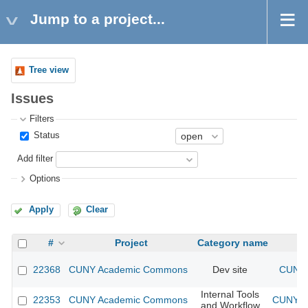
Jump to a project...
Tree view
Issues
Filters
Status
Add filter
Options
Apply
Clear
#
Project
Category name
22368
CUNY Academic Commons
Dev site
CUNY 
Internal Tools
22353
CUNY Academic Commons
CUNY Ac
and Workflow